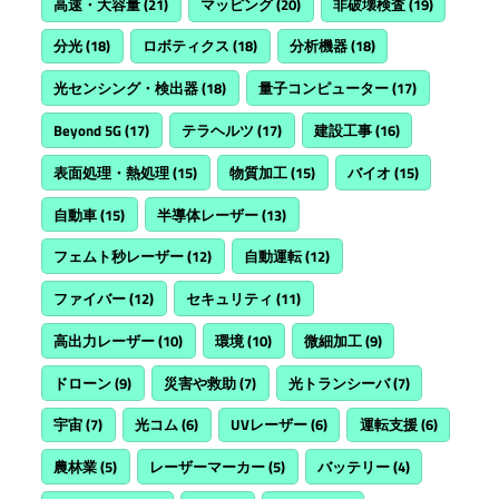
高速・大容量
(21)
マッピング
(20)
非破壊検査
(19)
分光
(18)
ロボティクス
(18)
分析機器
(18)
光センシング・検出器
(18)
量子コンピューター
(17)
Beyond 5G
(17)
テラヘルツ
(17)
建設工事
(16)
表面処理・熱処理
(15)
物質加工
(15)
バイオ
(15)
自動車
(15)
半導体レーザー
(13)
フェムト秒レーザー
(12)
自動運転
(12)
ファイバー
(12)
セキュリティ
(11)
高出力レーザー
(10)
環境
(10)
微細加工
(9)
ドローン
(9)
災害や救助
(7)
光トランシーバ
(7)
宇宙
(7)
光コム
(6)
UVレーザー
(6)
運転支援
(6)
農林業
(5)
レーザーマーカー
(5)
バッテリー
(4)