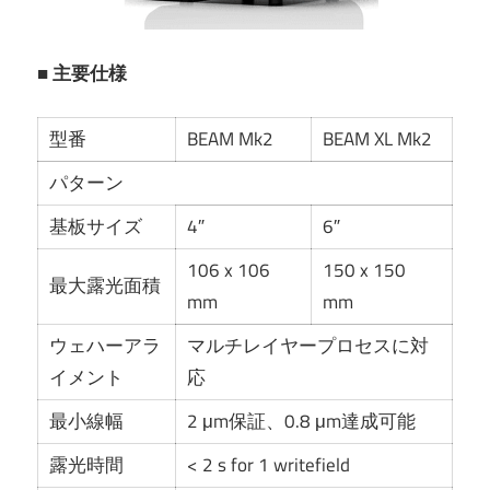
■ 主要仕様
型番
BEAM Mk2
BEAM XL Mk2
パターン
基板サイズ
4″
6″
106 x 106
150 x 150
最大露光面積
mm
mm
ウェハーアラ
マルチレイヤープロセスに対
イメント
応
最小線幅
2 μm保証、0.8 μm達成可能
露光時間
< 2 s for 1 writefield