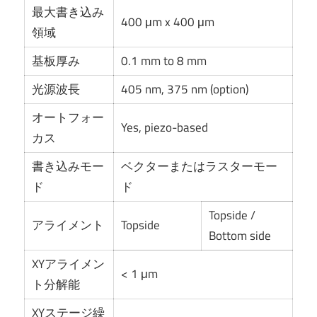
最大書き込み
400 μm x 400 μm
領域
基板厚み
0.1 mm to 8 mm
光源波長
405 nm, 375 nm (option)
オートフォー
Yes, piezo-based
カス
書き込みモー
ベクターまたはラスターモー
ド
ド
Topside /
アライメント
Topside
Bottom side
XYアライメン
< 1 μm
ト分解能
XYステージ繰