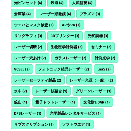
光ピンセット
(4)
鉄道
(4)
人流監視
(4)
倉庫業
(4)
レーザー顕微鏡
(4)
プラズマ
(3)
ウエハとマスク検査
(3)
ARやVR
(3)
リソグラフィ
(3)
3Dプリンター
(3)
光変調器
(3)
レーザー切断
(2)
生物医学計測器
(2)
セミナー
(2)
レーザー穴あけ
(2)
ガラスレーザー
(2)
計測光学
(2)
VCSEL
(2)
フォトニック結晶レーザー
(2)
LaaS
(2)
レーザーセーフティ製品
(2)
レーザー光源（一般）
(2)
水中
(2)
レーザー核融合
(1)
グリーンレーザー
(1)
鉱山
(1)
量子ドットレーザー
(1)
文化財LiDAR
(1)
DFBレーザー
(1)
光学製品レンタルサービス
(1)
サブスクリプション
(1)
ソフトウエア
(1)