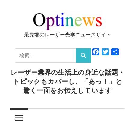
コ
ン
テ
ン
最先端のレーザー光学ニュースサイト
Optinews
ツ
へ
検
Facebook
Twitter
共
ス
検
有
索:
キ
索
レーザー業界の生活上の身近な話題・
ッ
トピックもカバーし、「あっ！」と
プ
驚く一面をお伝えしています