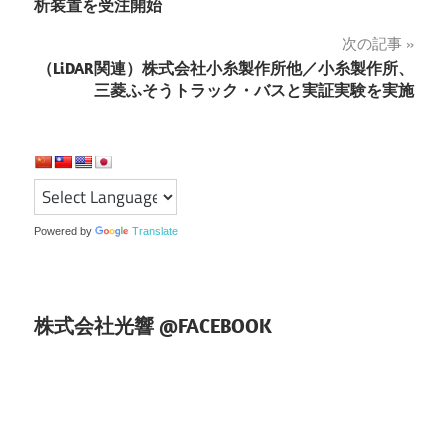
析装置を受注開始
ナ
次の記事
ビ
（LiDAR関連）株式会社小糸製作所他／小糸製作所、
ゲ
三菱ふそうトラック・バスと実証実験を実施
ー
シ
ョ
Powered by
Translate
ン
株式会社光響 @FACEBOOK