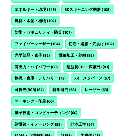
エネルギー・環境
(115)
3Dスキャニング機器
(108)
農林・水産・植物
(107)
防衛・セキュリティ・防災
(107)
ファイバーレーザー
(104)
切断・溶接・穴あけ
(102)
光学部品・素子
(92)
微細加工・剥離
(92)
高出力・ハイパワー
(88)
短波長(UV・深紫外)
(83)
物流・倉庫・デリバリー
(73)
XR・メタバース
(67)
可視光(RGB)
(67)
科学研究
(63)
レーザー
(63)
マーキング・印刷
(60)
量子技術・コンピューティング
(60)
顕微鏡・イメージング
(58)
計測工学
(57)
SLAM・点群解析
(56)
AI
(55)
半導体
(48)