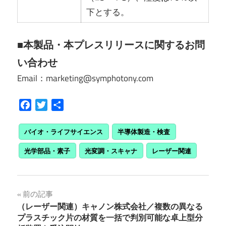
下とする。
■本製品・本プレスリリースに関するお問
い合わせ
Email：marketing@symphotony.com
Facebook
Twitter
共
有
バイオ・ライフサイエンス
半導体製造・検査
光学部品・素子
光変調・スキャナ
レーザー関連
投
前の記事
（レーザー関連）キャノン株式会社／複数の異なる
稿
プラスチック片の材質を一括で判別可能な卓上型分