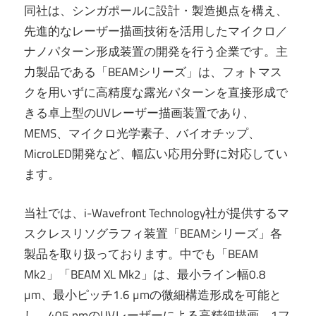
同社は、シンガポールに設計・製造拠点を構え、
先進的なレーザー描画技術を活用したマイクロ／
ナノパターン形成装置の開発を行う企業です。主
力製品である「BEAMシリーズ」は、フォトマス
クを用いずに高精度な露光パターンを直接形成で
きる卓上型のUVレーザー描画装置であり、
MEMS、マイクロ光学素子、バイオチップ、
MicroLED開発など、幅広い応用分野に対応してい
ます。
当社では、i-Wavefront Technology社が提供するマ
スクレスリソグラフィ装置「BEAMシリーズ」各
製品を取り扱っております。中でも「BEAM
Mk2」「BEAM XL Mk2」は、最小ライン幅0.8
µm、最小ピッチ1.6 µmの微細構造形成を可能と
し、405 nmのUVレーザーによる高精細描画、1フ