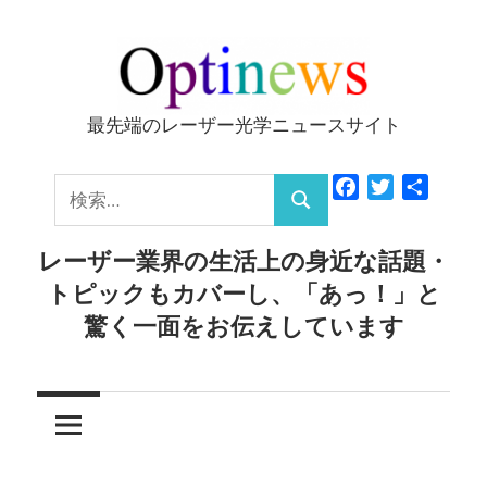
コ
ン
テ
ン
最先端のレーザー光学ニュースサイト
Optinews
ツ
へ
検
Facebook
Twitter
共
ス
検
有
索:
キ
索
レーザー業界の生活上の身近な話題・
ッ
トピックもカバーし、「あっ！」と
プ
驚く一面をお伝えしています