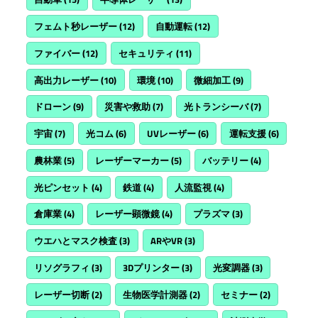
フェムト秒レーザー
(12)
自動運転
(12)
ファイバー
(12)
セキュリティ
(11)
高出力レーザー
(10)
環境
(10)
微細加工
(9)
ドローン
(9)
災害や救助
(7)
光トランシーバ
(7)
宇宙
(7)
光コム
(6)
UVレーザー
(6)
運転支援
(6)
農林業
(5)
レーザーマーカー
(5)
バッテリー
(4)
光ピンセット
(4)
鉄道
(4)
人流監視
(4)
倉庫業
(4)
レーザー顕微鏡
(4)
プラズマ
(3)
ウエハとマスク検査
(3)
ARやVR
(3)
リソグラフィ
(3)
3Dプリンター
(3)
光変調器
(3)
レーザー切断
(2)
生物医学計測器
(2)
セミナー
(2)