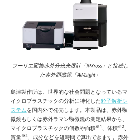
フーリエ変換赤外分光光度計「IRXross」と接続し
た赤外顕微鏡「AIMsight」
島津製作所は、世界的な社会問題となっているマ
イクロプラスチックの分析に特化した
粒子解析シ
ステム
を国内外で発売します。本製品は、赤外顕
微鏡もしくは赤外ラマン顕微鏡の測定結果から、
※1
※2
マイクロプラスチックの個数や面積
、体積
、
※2
質量
、成分などを短時間で算出できます。赤外