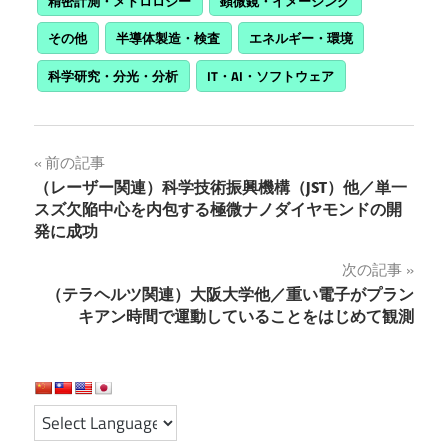
精密計測・メトロロジー
顕微鏡・イメージング
その他
半導体製造・検査
エネルギー・環境
科学研究・分光・分析
IT・AI・ソフトウェア
投
前の記事
（レーザー関連）科学技術振興機構（JST）他／単一
稿
スズ欠陥中心を内包する極微ナノダイヤモンドの開
発に成功
ナ
次の記事
ビ
（テラヘルツ関連）大阪大学他／重い電子がプラン
ゲ
キアン時間で運動していることをはじめて観測
ー
シ
ョ