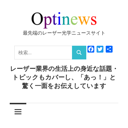
コ
ン
テ
ン
最先端のレーザー光学ニュースサイト
Optinews
ツ
へ
検
Facebook
Twitter
共
ス
検
有
索:
キ
索
レーザー業界の生活上の身近な話題・
ッ
トピックもカバーし、「あっ！」と
プ
驚く一面をお伝えしています