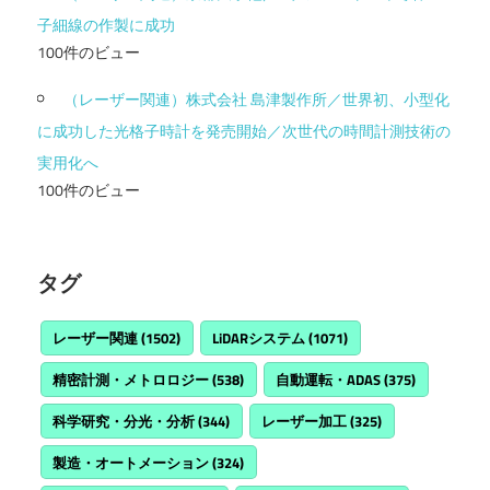
子細線の作製に成功
100件のビュー
（レーザー関連）株式会社 島津製作所／世界初、小型化
に成功した光格子時計を発売開始／次世代の時間計測技術の
実用化へ
100件のビュー
タグ
レーザー関連
(1502)
LiDARシステム
(1071)
精密計測・メトロロジー
(538)
自動運転・ADAS
(375)
科学研究・分光・分析
(344)
レーザー加工
(325)
製造・オートメーション
(324)