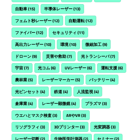
自動車
(15)
半導体レーザー
(13)
フェムト秒レーザー
(12)
自動運転
(12)
ファイバー
(12)
セキュリティ
(11)
高出力レーザー
(10)
環境
(10)
微細加工
(9)
ドローン
(9)
災害や救助
(7)
光トランシーバ
(7)
宇宙
(7)
光コム
(6)
UVレーザー
(6)
運転支援
(6)
農林業
(5)
レーザーマーカー
(5)
バッテリー
(4)
光ピンセット
(4)
鉄道
(4)
人流監視
(4)
倉庫業
(4)
レーザー顕微鏡
(4)
プラズマ
(3)
ウエハとマスク検査
(3)
ARやVR
(3)
リソグラフィ
(3)
3Dプリンター
(3)
光変調器
(3)
レーザー切断
(2)
生物医学計測器
(2)
セミナー
(2)