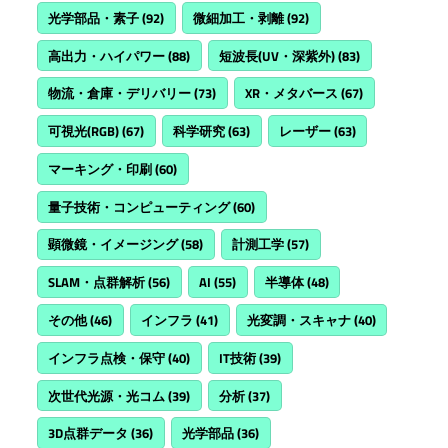
光学部品・素子
(92)
微細加工・剥離
(92)
高出力・ハイパワー
(88)
短波長(UV・深紫外)
(83)
物流・倉庫・デリバリー
(73)
XR・メタバース
(67)
可視光(RGB)
(67)
科学研究
(63)
レーザー
(63)
マーキング・印刷
(60)
量子技術・コンピューティング
(60)
顕微鏡・イメージング
(58)
計測工学
(57)
SLAM・点群解析
(56)
AI
(55)
半導体
(48)
その他
(46)
インフラ
(41)
光変調・スキャナ
(40)
インフラ点検・保守
(40)
IT技術
(39)
次世代光源・光コム
(39)
分析
(37)
3D点群データ
(36)
光学部品
(36)