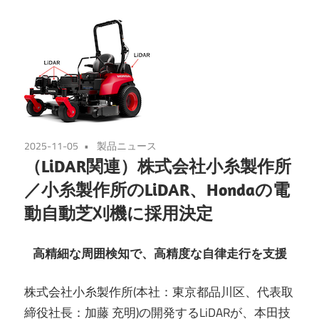
2025-11-05
製品ニュース
（LiDAR関連）株式会社小糸製作所
／小糸製作所のLiDAR、Hondaの電
動自動芝刈機に採用決定
高精細な周囲検知で、高精度な自律走行を支援
株式会社小糸製作所(本社：東京都品川区、代表取
締役社長：加藤 充明)の開発するLiDARが、本田技