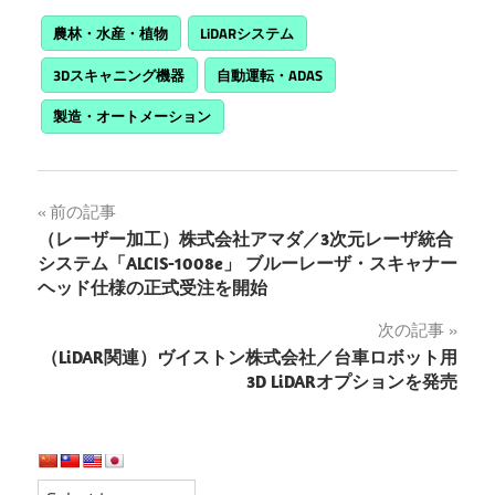
農林・水産・植物
LiDARシステム
3Dスキャニング機器
自動運転・ADAS
製造・オートメーション
投
前の記事
（レーザー加工）株式会社アマダ／3次元レーザ統合
稿
システム「ALCIS-1008e」 ブルーレーザ・スキャナー
ヘッド仕様の正式受注を開始
ナ
次の記事
ビ
（LiDAR関連）ヴイストン株式会社／台車ロボット用
ゲ
3D LiDARオプションを発売
ー
シ