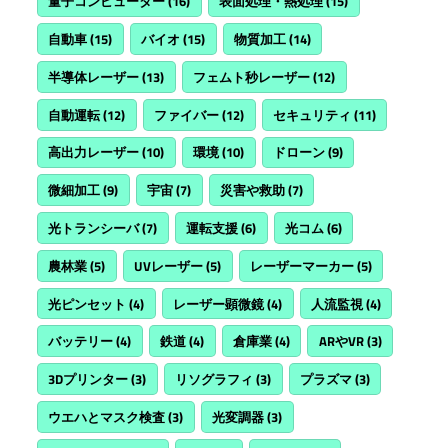
量子コンピューター
(16)
表面処理・熱処理
(15)
自動車
(15)
バイオ
(15)
物質加工
(14)
半導体レーザー
(13)
フェムト秒レーザー
(12)
自動運転
(12)
ファイバー
(12)
セキュリティ
(11)
高出力レーザー
(10)
環境
(10)
ドローン
(9)
微細加工
(9)
宇宙
(7)
災害や救助
(7)
光トランシーバ
(7)
運転支援
(6)
光コム
(6)
農林業
(5)
UVレーザー
(5)
レーザーマーカー
(5)
光ピンセット
(4)
レーザー顕微鏡
(4)
人流監視
(4)
バッテリー
(4)
鉄道
(4)
倉庫業
(4)
ARやVR
(3)
3Dプリンター
(3)
リソグラフィ
(3)
プラズマ
(3)
ウエハとマスク検査
(3)
光変調器
(3)