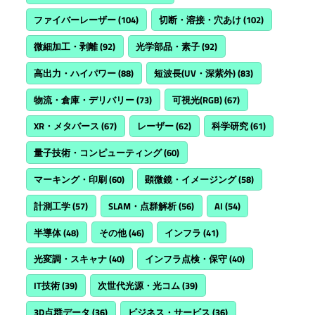
ファイバーレーザー
(104)
切断・溶接・穴あけ
(102)
微細加工・剥離
(92)
光学部品・素子
(92)
高出力・ハイパワー
(88)
短波長(UV・深紫外)
(83)
物流・倉庫・デリバリー
(73)
可視光(RGB)
(67)
XR・メタバース
(67)
レーザー
(62)
科学研究
(61)
量子技術・コンピューティング
(60)
マーキング・印刷
(60)
顕微鏡・イメージング
(58)
計測工学
(57)
SLAM・点群解析
(56)
AI
(54)
半導体
(48)
その他
(46)
インフラ
(41)
光変調・スキャナ
(40)
インフラ点検・保守
(40)
IT技術
(39)
次世代光源・光コム
(39)
3D点群データ
(36)
ビジネス・サービス
(36)