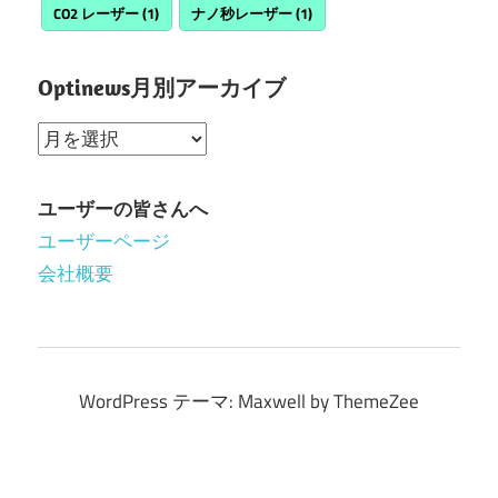
CO2 レーザー
(1)
ナノ秒レーザー
(1)
Optinews月別アーカイブ
Optinews
月
別
ユーザーの皆さんへ
ア
ユーザーページ
ー
会社概要
カ
イ
ブ
WordPress テーマ: Maxwell by ThemeZee