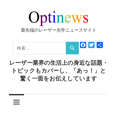
コ
ン
テ
ン
最先端のレーザー光学ニュースサイト
Optinews
ツ
へ
検
Facebook
Twitter
共
ス
検
有
索:
キ
索
レーザー業界の生活上の身近な話題・
ッ
トピックもカバーし、「あっ！」と
プ
驚く一面をお伝えしています