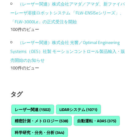
（レーザー関連）株式会社アマダ／アマダ、新ファイバ
ーレーザ溶接ロボットシステム 「FLW-ENSISeシリーズ」、
「FLW-3000Le」の正式受注を開始
100件のビュー
（レーザー関連）株式会社 光響／Optimal Engineering
Systems（OES）社製 モーションコントロール製品輸入・販
売開始のお知らせ
100件のビュー
タグ
レーザー関連
(1502)
LiDARシステム
(1071)
精密計測・メトロロジー
(538)
自動運転・ADAS
(375)
科学研究・分光・分析
(344)