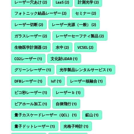
レーザー穴あけ
(2)
LaaS
(2)
計測光学
(2)
フォトニック結晶レーザー
(2)
セミナー
(2)
レーザー切断
(2)
レーザー光源（一般）
(2)
ガラスレーザー
(2)
レーザーセーフティ製品
(2)
生物医学計測器
(2)
水中
(2)
VCSEL
(2)
CO2レーザー
(1)
文化財LiDAR
(1)
グリーンレーザー
(1)
光学製品レンタルサービス
(1)
DFBレーザー
(1)
IoT
(1)
レーザー核融合
(1)
ピコ秒レーザー
(1)
レーザーｂ
(1)
ビアホール加工
(1)
自律飛行
(1)
量子カスケードレーザー（QCL）
(1)
鉱山
(1)
量子ドットレーザー
(1)
光格子時計
(1)