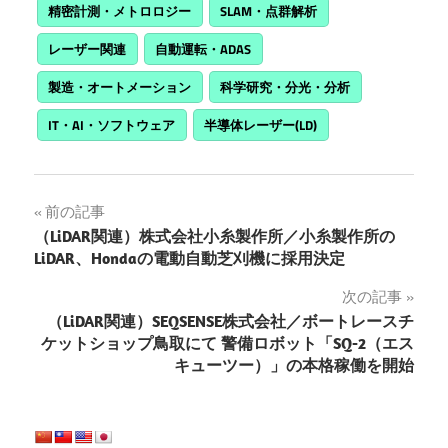
精密計測・メトロロジー
SLAM・点群解析
レーザー関連
自動運転・ADAS
製造・オートメーション
科学研究・分光・分析
IT・AI・ソフトウェア
半導体レーザー(LD)
投
前の記事
（LiDAR関連）株式会社小糸製作所／小糸製作所の
稿
LiDAR、Hondaの電動自動芝刈機に採用決定
ナ
次の記事
（LiDAR関連）SEQSENSE株式会社／ボートレースチ
ビ
ケットショップ鳥取にて 警備ロボット「SQ-2（エス
ゲ
キューツー）」の本格稼働を開始
ー