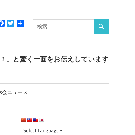
検
Facebook
Twitter
共
検
有
索:
索
っ！」と驚く一面をお伝えしています
示会ニュース