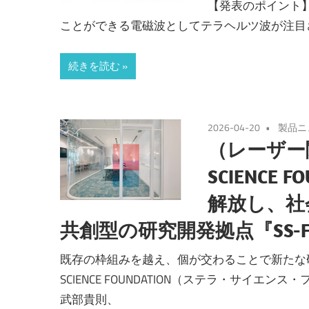
【発表のポイント
ことができる電磁波としてテラヘルツ波が注目
続きを読む
2026-04-20
製品ニ
（レーザー関
SCIENCE
解放し、社
共創型の研究開発拠点『SS-F Li
既存の枠組みを越え、個が交わることで新たな研究
SCIENCE FOUNDATION（ステラ・サイ
武部貴則、