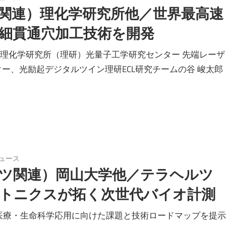
関連）理化学研究所他／世界最高速
細貫通穴加工技術を開発
 理化学研究所（理研）光量子工学研究センター 先端レーザ
ター、光励起デジタルツイン理研ECL研究チームの谷 峻太郎
ュース
ツ関連）岡山大学他／テラヘルツ
トニクスが拓く次世代バイオ計測
医療・⽣命科学応⽤に向けた課題と技術ロードマップを提⽰