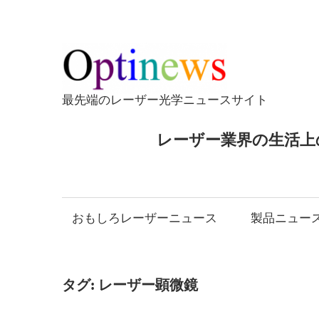
コ
ン
テ
Opti
ン
ツ
最先端のレーザー光学ニュースサイト
へ
ス
レーザー業界の生活上
キ
ッ
プ
おもしろレーザーニュース
製品ニュー
タグ:
レーザー顕微鏡