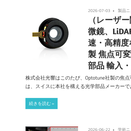
2026-07-03
製品ニ
（レーザー
微鏡、Li
速・高精度な
製 焦点可
部品 輸入
株式会社光響はこのたび、Optotune社製の焦点
は、スイスに本社を構える光学部品メーカーであり、焦
続きを読む
2026-06-22
学術ニ