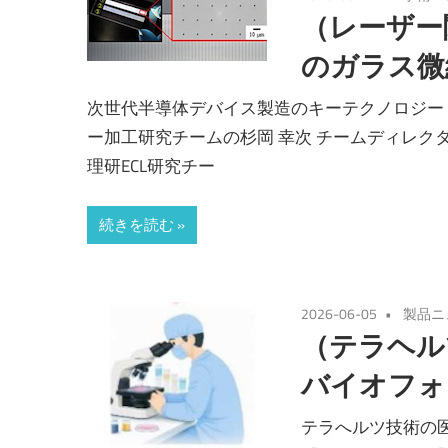
（レーザー
のガラス微
次世代半導体デバイス製造のキーテクノロジー
ー加工研究チームの杉岡 幸次 チームディレク
理研ECL研究チー
続きを読む
2026-06-05
製品ニ
（テラヘル
バイオフォ
テラへルツ技術の