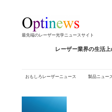
コ
ン
テ
Opti
ン
ツ
最先端のレーザー光学ニュースサイト
へ
ス
レーザー業界の生活上
キ
ッ
プ
おもしろレーザーニュース
製品ニュー