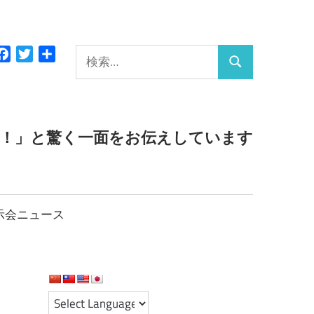
検
Facebook
Twitter
共
検
有
索:
索
っ！」と驚く一面をお伝えしています
示会ニュース