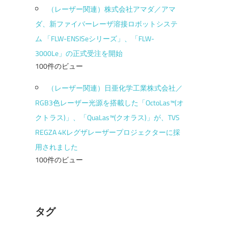
（レーザー関連）株式会社アマダ／アマ
ダ、新ファイバーレーザ溶接ロボットシステ
ム 「FLW-ENSISeシリーズ」、「FLW-
3000Le」の正式受注を開始
100件のビュー
（レーザー関連）日亜化学工業株式会社／
RGB3色レーザー光源を搭載した「OctoLas™(オ
クトラス)」、「QuaLas™(クオラス)」が、TVS
REGZA 4Kレグザレーザープロジェクターに採
用されました
100件のビュー
タグ