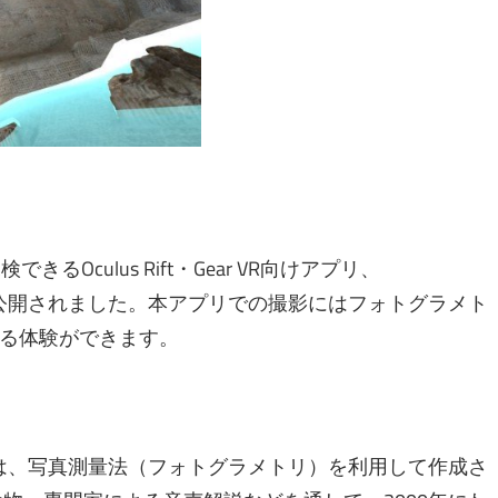
Oculus Rift・Gear VR向けアプリ、
h History』が公開されました。本アプリでの撮影にはフォトグラメト
る体験ができます。
h History』では、写真測量法（フォトグラメトリ）を利用して作成さ