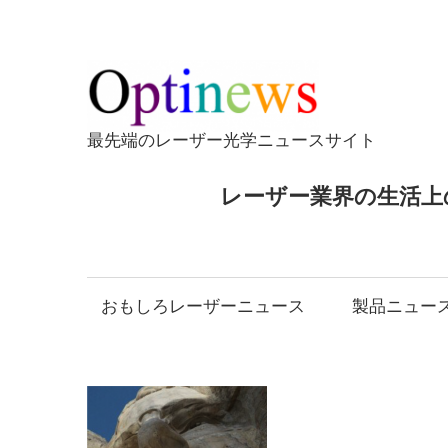
コ
ン
テ
Opti
ン
ツ
最先端のレーザー光学ニュースサイト
へ
ス
レーザー業界の生活上
キ
ッ
プ
おもしろレーザーニュース
製品ニュー