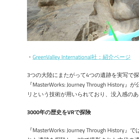
・
GreenValley International社：紹介ページ
3つの大陸にまたがって4つの遺跡を実写で探検できる
『MasterWorks: Journey Throug
リという技術が用いられており、没入感のあ
3000年の歴史をVRで探険
『MasterWorks: Journey Throug