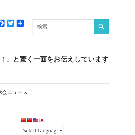
検
Facebook
Twitter
共
検
有
索:
索
っ！」と驚く一面をお伝えしています
示会ニュース