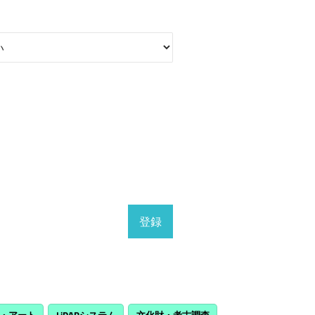
・アート
LiDARシステム
文化財・考古調査