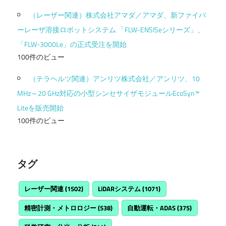
（レーザー関連）株式会社アマダ／アマダ、新ファイバ
ーレーザ溶接ロボットシステム 「FLW-ENSISeシリーズ」、
「FLW-3000Le」の正式受注を開始
100件のビュー
（テラヘルツ関連）アンリツ株式会社／アンリツ、10
MHz～20 GHz対応の小型シンセサイザモジュールEcoSyn™
Liteを販売開始
100件のビュー
タグ
レーザー関連
(1502)
LiDARシステム
(1071)
精密計測・メトロロジー
(538)
自動運転・ADAS
(375)