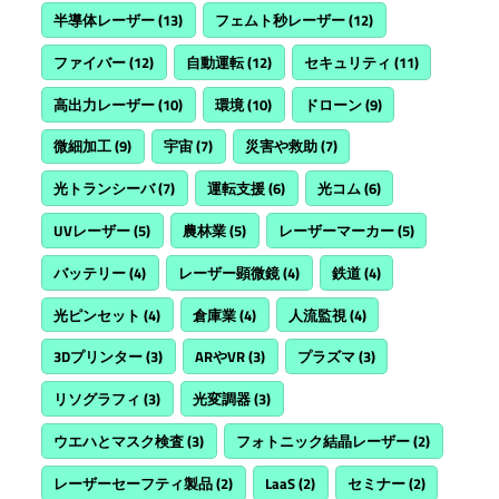
半導体レーザー
(13)
フェムト秒レーザー
(12)
ファイバー
(12)
自動運転
(12)
セキュリティ
(11)
高出力レーザー
(10)
環境
(10)
ドローン
(9)
微細加工
(9)
宇宙
(7)
災害や救助
(7)
光トランシーバ
(7)
運転支援
(6)
光コム
(6)
UVレーザー
(5)
農林業
(5)
レーザーマーカー
(5)
バッテリー
(4)
レーザー顕微鏡
(4)
鉄道
(4)
光ピンセット
(4)
倉庫業
(4)
人流監視
(4)
3Dプリンター
(3)
ARやVR
(3)
プラズマ
(3)
リソグラフィ
(3)
光変調器
(3)
ウエハとマスク検査
(3)
フォトニック結晶レーザー
(2)
レーザーセーフティ製品
(2)
LaaS
(2)
セミナー
(2)