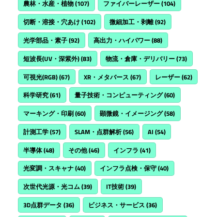
農林・水産・植物
(107)
ファイバーレーザー
(104)
切断・溶接・穴あけ
(102)
微細加工・剥離
(92)
光学部品・素子
(92)
高出力・ハイパワー
(88)
短波長(UV・深紫外)
(83)
物流・倉庫・デリバリー
(73)
可視光(RGB)
(67)
XR・メタバース
(67)
レーザー
(62)
科学研究
(61)
量子技術・コンピューティング
(60)
マーキング・印刷
(60)
顕微鏡・イメージング
(58)
計測工学
(57)
SLAM・点群解析
(56)
AI
(54)
半導体
(48)
その他
(46)
インフラ
(41)
光変調・スキャナ
(40)
インフラ点検・保守
(40)
次世代光源・光コム
(39)
IT技術
(39)
3D点群データ
(36)
ビジネス・サービス
(36)