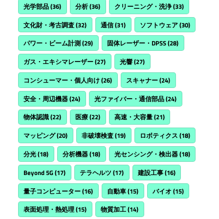
光学部品
(36)
分析
(36)
クリーニング・洗浄
(33)
文化財・考古調査
(32)
通信
(31)
ソフトウェア
(30)
パワー・ビーム計測
(29)
固体レーザー・DPSS
(28)
ガス・エキシマレーザー
(27)
光響
(27)
コンシューマー・個人向け
(26)
スキャナー
(24)
安全・周辺機器
(24)
光ファイバー・通信部品
(24)
物体認識
(22)
医療
(22)
高速・大容量
(21)
マッピング
(20)
非破壊検査
(19)
ロボティクス
(18)
分光
(18)
分析機器
(18)
光センシング・検出器
(18)
Beyond 5G
(17)
テラヘルツ
(17)
建設工事
(16)
量子コンピューター
(16)
自動車
(15)
バイオ
(15)
表面処理・熱処理
(15)
物質加工
(14)