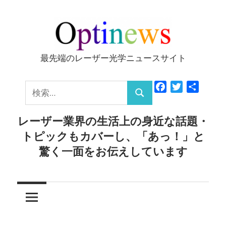
コ
ン
テ
ン
最先端のレーザー光学ニュースサイト
Optinews
ツ
へ
検
Facebook
Twitter
共
ス
検
有
索:
キ
索
レーザー業界の生活上の身近な話題・
ッ
トピックもカバーし、「あっ！」と
プ
驚く一面をお伝えしています