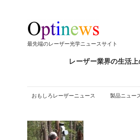
コ
ン
テ
Opti
ン
ツ
最先端のレーザー光学ニュースサイト
へ
ス
レーザー業界の生活上
キ
ッ
プ
おもしろレーザーニュース
製品ニュー