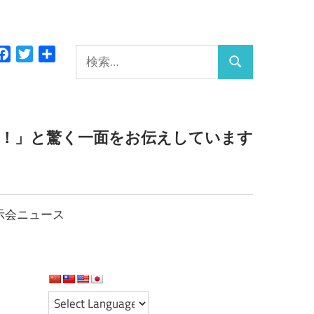
検
Facebook
Twitter
共
検
有
索:
索
っ！」と驚く一面をお伝えしています
示会ニュース