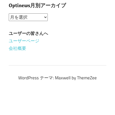
Optinews月別アーカイブ
Optinews
月
別
ユーザーの皆さんへ
ア
ユーザーページ
ー
会社概要
カ
イ
ブ
WordPress テーマ: Maxwell by ThemeZee