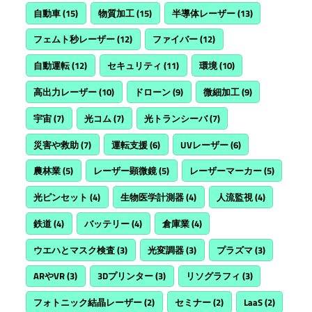
自動車
(15)
物質加工
(15)
半導体レーザー
(13)
フェムト秒レーザー
(12)
ファイバー
(12)
自動運転
(12)
セキュリティ
(11)
環境
(10)
高出力レーザー
(10)
ドローン
(9)
微細加工
(9)
宇宙
(7)
光コム
(7)
光トランシーバ
(7)
災害や救助
(7)
運転支援
(6)
UVレーザー
(6)
農林業
(5)
レーザー顕微鏡
(5)
レーザーマーカー
(5)
光ピンセット
(4)
生物医学計測器
(4)
人流監視
(4)
鉄道
(4)
バッテリー
(4)
倉庫業
(4)
ウエハとマスク検査
(3)
光変調器
(3)
プラズマ
(3)
ARやVR
(3)
3Dプリンター
(3)
リソグラフィ
(3)
フォトニック結晶レーザー
(2)
セミナー
(2)
LaaS
(2)