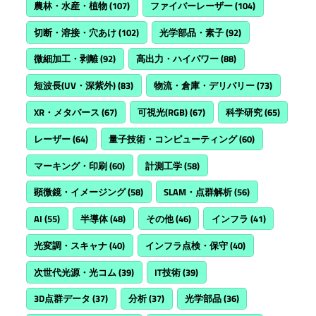
農林・水産・植物
(107)
ファイバーレーザー
(104)
切断・溶接・穴あけ
(102)
光学部品・素子
(92)
微細加工・剥離
(92)
高出力・ハイパワー
(88)
短波長(UV・深紫外)
(83)
物流・倉庫・デリバリー
(73)
XR・メタバース
(67)
可視光(RGB)
(67)
科学研究
(65)
レーザー
(64)
量子技術・コンピューティング
(60)
マーキング・印刷
(60)
計測工学
(58)
顕微鏡・イメージング
(58)
SLAM・点群解析
(56)
AI
(55)
半導体
(48)
その他
(46)
インフラ
(41)
光変調・スキャナ
(40)
インフラ点検・保守
(40)
次世代光源・光コム
(39)
IT技術
(39)
3D点群データ
(37)
分析
(37)
光学部品
(36)