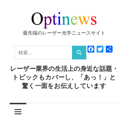
コ
ン
テ
ン
最先端のレーザー光学ニュースサイト
Optinews
ツ
へ
検
Facebook
Twitter
共
ス
検
有
索:
キ
索
レーザー業界の生活上の身近な話題・
ッ
トピックもカバーし、「あっ！」と
プ
驚く一面をお伝えしています