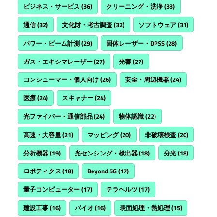
ビジネス・サービス
(36)
クリーニング・洗浄
(33)
通信
(32)
文化財・考古調査
(32)
ソフトウェア
(31)
パワー・ビーム計測
(29)
固体レーザー・DPSS
(28)
ガス・エキシマレーザー
(27)
光響
(27)
コンシューマー・個人向け
(26)
安全・周辺機器
(24)
医療
(24)
スキャナー
(24)
光ファイバー・通信部品
(24)
物体認識
(22)
高速・大容量
(21)
マッピング
(20)
非破壊検査
(20)
分析機器
(19)
光センシング・検出器
(18)
分光
(18)
ロボティクス
(18)
Beyond 5G
(17)
量子コンピューター
(17)
テラヘルツ
(17)
建設工事
(16)
バイオ
(16)
表面処理・熱処理
(15)