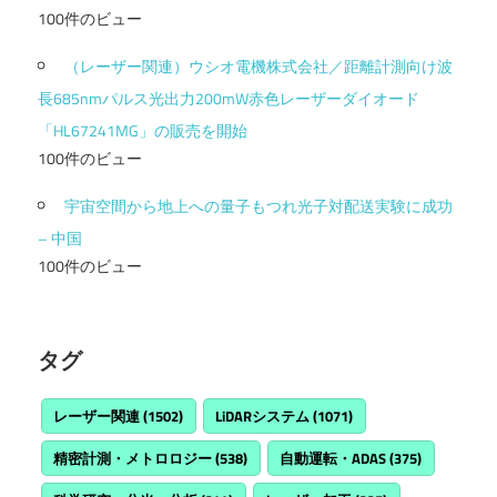
100件のビュー
（レーザー関連）ウシオ電機株式会社／距離計測向け波
長685nmパルス光出力200mW赤色レーザーダイオード
「HL67241MG」の販売を開始
100件のビュー
宇宙空間から地上への量子もつれ光子対配送実験に成功
– 中国
100件のビュー
タグ
レーザー関連
(1502)
LiDARシステム
(1071)
精密計測・メトロロジー
(538)
自動運転・ADAS
(375)