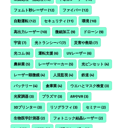
フェムト秒レーザー
(12)
ファイバー
(12)
自動運転
(12)
セキュリティ
(11)
環境
(10)
高出力レーザー
(10)
微細加工
(9)
ドローン
(9)
宇宙
(7)
光トランシーバ
(7)
災害や救助
(7)
光コム
(6)
運転支援
(6)
UVレーザー
(6)
農林業
(5)
レーザーマーカー
(5)
光ピンセット
(4)
レーザー顕微鏡
(4)
人流監視
(4)
鉄道
(4)
バッテリー
(4)
倉庫業
(4)
ウエハとマスク検査
(3)
光変調器
(3)
プラズマ
(3)
ARやVR
(3)
3Dプリンター
(3)
リソグラフィ
(3)
セミナー
(2)
生物医学計測器
(2)
フォトニック結晶レーザー
(2)