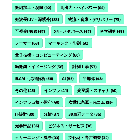
微細加工・剥離
(92)
高出力・ハイパワー
(88)
短波長(UV・深紫外)
(83)
物流・倉庫・デリバリー
(73)
可視光(RGB)
(67)
XR・メタバース
(67)
科学研究
(63)
レーザー
(63)
マーキング・印刷
(60)
量子技術・コンピューティング
(60)
顕微鏡・イメージング
(58)
計測工学
(57)
SLAM・点群解析
(56)
AI
(55)
半導体
(48)
その他
(46)
インフラ
(41)
光変調・スキャナ
(40)
インフラ点検・保守
(40)
次世代光源・光コム
(39)
IT技術
(39)
分析
(37)
3D点群データ
(36)
光学部品
(36)
ビジネス・サービス
(36)
クリーニング・洗浄
(33)
文化財・考古調査
(32)