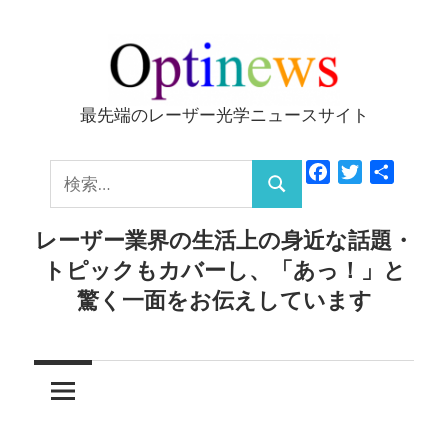
コ
ン
テ
ン
最先端のレーザー光学ニュースサイト
Optinews
ツ
へ
検
Facebook
Twitter
共
ス
検
有
索:
キ
索
レーザー業界の生活上の身近な話題・
ッ
トピックもカバーし、「あっ！」と
プ
驚く一面をお伝えしています