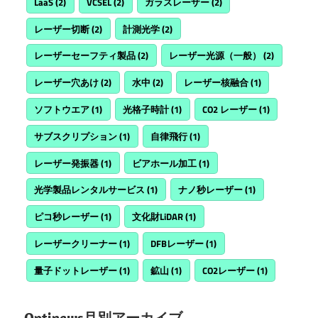
LaaS
(2)
VCSEL
(2)
ガラスレーザー
(2)
レーザー切断
(2)
計測光学
(2)
レーザーセーフティ製品
(2)
レーザー光源（一般）
(2)
レーザー穴あけ
(2)
水中
(2)
レーザー核融合
(1)
ソフトウエア
(1)
光格子時計
(1)
CO2 レーザー
(1)
サブスクリプション
(1)
自律飛行
(1)
レーザー発振器
(1)
ビアホール加工
(1)
光学製品レンタルサービス
(1)
ナノ秒レーザー
(1)
ピコ秒レーザー
(1)
文化財LiDAR
(1)
レーザークリーナー
(1)
DFBレーザー
(1)
量子ドットレーザー
(1)
鉱山
(1)
CO2レーザー
(1)
Optinews月別アーカイブ