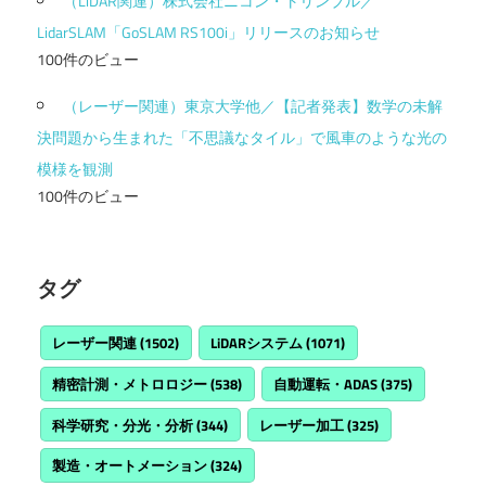
（LiDAR関連）株式会社ニコン・トリンブル／
LidarSLAM「GoSLAM RS100i」リリースのお知らせ
100件のビュー
（レーザー関連）東京大学他／【記者発表】数学の未解
決問題から生まれた「不思議なタイル」で風車のような光の
模様を観測
100件のビュー
タグ
レーザー関連
(1502)
LiDARシステム
(1071)
精密計測・メトロロジー
(538)
自動運転・ADAS
(375)
科学研究・分光・分析
(344)
レーザー加工
(325)
製造・オートメーション
(324)