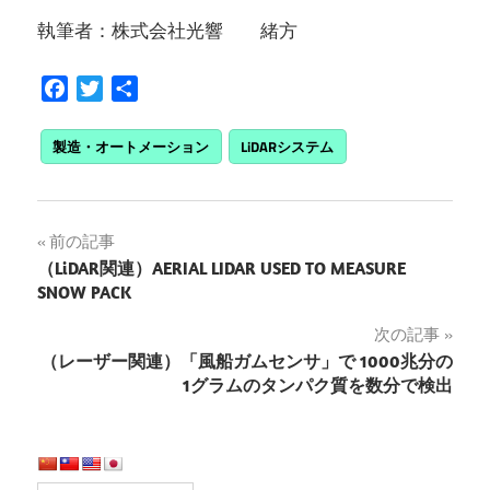
執筆者：株式会社光響 緒方
Facebook
Twitter
共
有
製造・オートメーション
LiDARシステム
投
前の記事
（LiDAR関連）AERIAL LIDAR USED TO MEASURE
稿
SNOW PACK
ナ
次の記事
（レーザー関連）「風船ガムセンサ」で 1000兆分の
ビ
1グラムのタンパク質を数分で検出
ゲ
ー