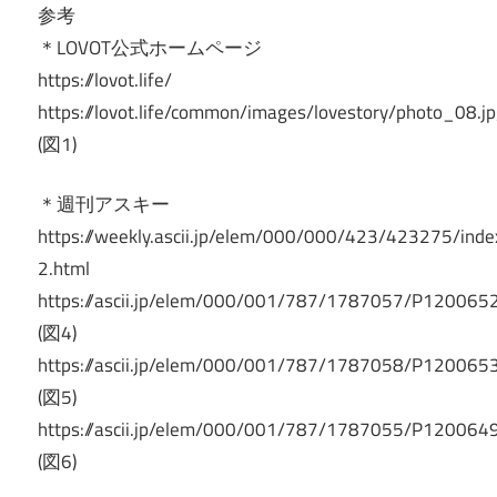
参考
＊LOVOT公式ホームページ
https://lovot.life/
https://lovot.life/common/images/lovestory/photo_08.j
(図1)
＊週刊アスキー
https://weekly.ascii.jp/elem/000/000/423/423275/inde
2.html
https://ascii.jp/elem/000/001/787/1787057/P120065
(図4)
https://ascii.jp/elem/000/001/787/1787058/P120065
(図5)
https://ascii.jp/elem/000/001/787/1787055/P120064
(図6)