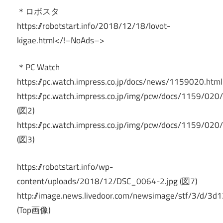
＊ロボスタ
https://robotstart.info/2018/12/18/lovot-
kigae.html</!–NoAds–>
＊PC Watch
https://pc.watch.impress.co.jp/docs/news/1159020.html
https://pc.watch.impress.co.jp/img/pcw/docs/1159/020
(図2)
https://pc.watch.impress.co.jp/img/pcw/docs/1159/020
(図3)
https://robotstart.info/wp-
content/uploads/2018/12/DSC_0064-2.jpg (図7)
http://image.news.livedoor.com/newsimage/stf/3/d
(Top画像)