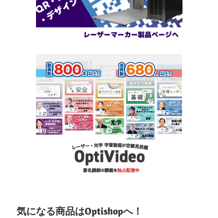
気になる商品はOptishopへ！