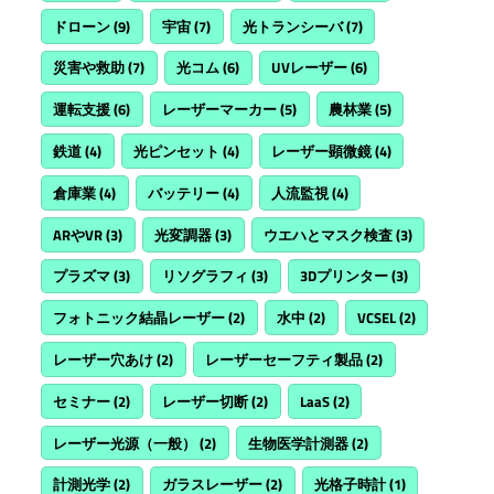
ドローン
(9)
宇宙
(7)
光トランシーバ
(7)
災害や救助
(7)
光コム
(6)
UVレーザー
(6)
運転支援
(6)
レーザーマーカー
(5)
農林業
(5)
鉄道
(4)
光ピンセット
(4)
レーザー顕微鏡
(4)
倉庫業
(4)
バッテリー
(4)
人流監視
(4)
ARやVR
(3)
光変調器
(3)
ウエハとマスク検査
(3)
プラズマ
(3)
リソグラフィ
(3)
3Dプリンター
(3)
フォトニック結晶レーザー
(2)
水中
(2)
VCSEL
(2)
レーザー穴あけ
(2)
レーザーセーフティ製品
(2)
セミナー
(2)
レーザー切断
(2)
LaaS
(2)
レーザー光源（一般）
(2)
生物医学計測器
(2)
計測光学
(2)
ガラスレーザー
(2)
光格子時計
(1)