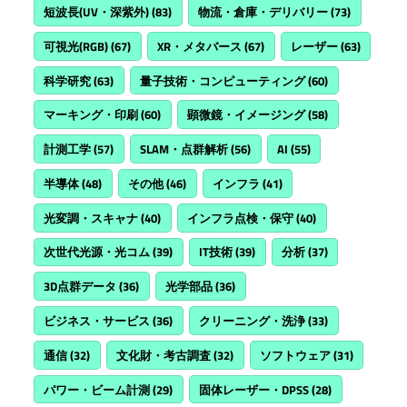
短波長(UV・深紫外)
(83)
物流・倉庫・デリバリー
(73)
可視光(RGB)
(67)
XR・メタバース
(67)
レーザー
(63)
科学研究
(63)
量子技術・コンピューティング
(60)
マーキング・印刷
(60)
顕微鏡・イメージング
(58)
計測工学
(57)
SLAM・点群解析
(56)
AI
(55)
半導体
(48)
その他
(46)
インフラ
(41)
光変調・スキャナ
(40)
インフラ点検・保守
(40)
次世代光源・光コム
(39)
IT技術
(39)
分析
(37)
3D点群データ
(36)
光学部品
(36)
ビジネス・サービス
(36)
クリーニング・洗浄
(33)
通信
(32)
文化財・考古調査
(32)
ソフトウェア
(31)
パワー・ビーム計測
(29)
固体レーザー・DPSS
(28)