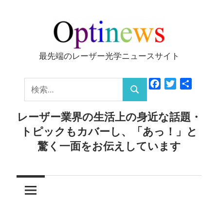
コ
ン
テ
ン
最先端のレーザー光学ニュースサイト
Optinews
ツ
へ
検
Facebook
Twitter
共
ス
検
有
索:
キ
索
レーザー業界の生活上の身近な話題・
ッ
トピックもカバーし、「あっ！」と
プ
驚く一面をお伝えしています