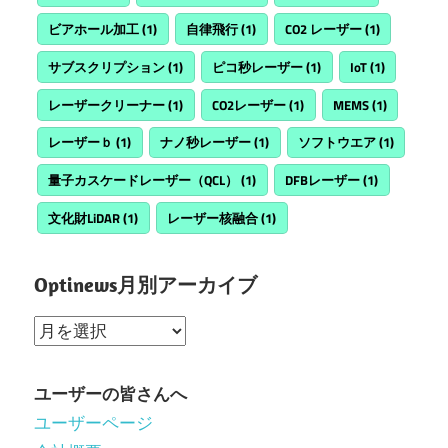
ビアホール加工
(1)
自律飛行
(1)
CO2 レーザー
(1)
サブスクリプション
(1)
ピコ秒レーザー
(1)
IoT
(1)
レーザークリーナー
(1)
CO2レーザー
(1)
MEMS
(1)
レーザーｂ
(1)
ナノ秒レーザー
(1)
ソフトウエア
(1)
量子カスケードレーザー（QCL）
(1)
DFBレーザー
(1)
文化財LiDAR
(1)
レーザー核融合
(1)
Optinews月別アーカイブ
Optinews
月
別
ユーザーの皆さんへ
ア
ユーザーページ
ー