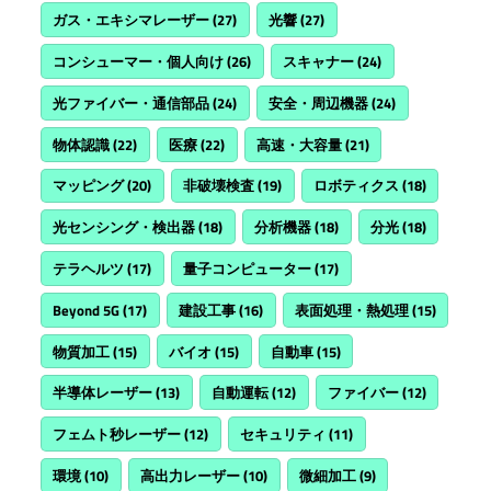
ガス・エキシマレーザー
(27)
光響
(27)
コンシューマー・個人向け
(26)
スキャナー
(24)
光ファイバー・通信部品
(24)
安全・周辺機器
(24)
物体認識
(22)
医療
(22)
高速・大容量
(21)
マッピング
(20)
非破壊検査
(19)
ロボティクス
(18)
光センシング・検出器
(18)
分析機器
(18)
分光
(18)
テラヘルツ
(17)
量子コンピューター
(17)
Beyond 5G
(17)
建設工事
(16)
表面処理・熱処理
(15)
物質加工
(15)
バイオ
(15)
自動車
(15)
半導体レーザー
(13)
自動運転
(12)
ファイバー
(12)
フェムト秒レーザー
(12)
セキュリティ
(11)
環境
(10)
高出力レーザー
(10)
微細加工
(9)