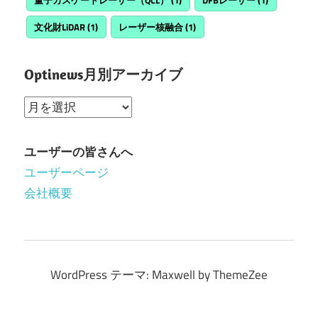
量子カスケードレーザー（QCL）
(1)
DFBレーザー
(1)
文化財LiDAR
(1)
レーザー核融合
(1)
Optinews月別アーカイブ
Optinews
月
別
ユーザーの皆さんへ
ア
ユーザーページ
ー
会社概要
カ
イ
ブ
WordPress テーマ: Maxwell by ThemeZee