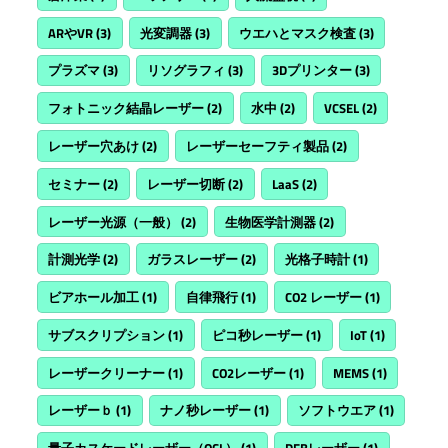
ARやVR
(3)
光変調器
(3)
ウエハとマスク検査
(3)
プラズマ
(3)
リソグラフィ
(3)
3Dプリンター
(3)
フォトニック結晶レーザー
(2)
水中
(2)
VCSEL
(2)
レーザー穴あけ
(2)
レーザーセーフティ製品
(2)
セミナー
(2)
レーザー切断
(2)
LaaS
(2)
レーザー光源（一般）
(2)
生物医学計測器
(2)
計測光学
(2)
ガラスレーザー
(2)
光格子時計
(1)
ビアホール加工
(1)
自律飛行
(1)
CO2 レーザー
(1)
サブスクリプション
(1)
ピコ秒レーザー
(1)
IoT
(1)
レーザークリーナー
(1)
CO2レーザー
(1)
MEMS
(1)
レーザーｂ
(1)
ナノ秒レーザー
(1)
ソフトウエア
(1)