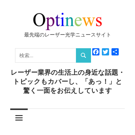
コ
ン
テ
ン
最先端のレーザー光学ニュースサイト
Optinews
ツ
へ
検
Facebook
Twitter
共
ス
検
有
索:
キ
索
レーザー業界の生活上の身近な話題・
ッ
トピックもカバーし、「あっ！」と
プ
驚く一面をお伝えしています