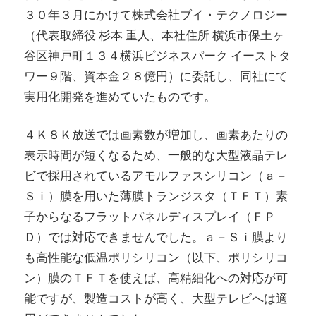
３０年３月にかけて株式会社ブイ・テクノロジー
（代表取締役 杉本 重人、本社住所 横浜市保土ヶ
谷区神戸町１３４横浜ビジネスパーク イーストタ
ワー９階、資本金２８億円）に委託し、同社にて
実用化開発を進めていたものです。
４Ｋ８Ｋ放送では画素数が増加し、画素あたりの
表示時間が短くなるため、一般的な大型液晶テレ
ビで採用されているアモルファスシリコン（ａ－
Ｓｉ）膜を用いた薄膜トランジスタ（ＴＦＴ）素
子からなるフラットパネルディスプレイ（ＦＰ
Ｄ）では対応できませんでした。ａ－Ｓｉ膜より
も高性能な低温ポリシリコン（以下、ポリシリコ
ン）膜のＴＦＴを使えば、高精細化への対応が可
能ですが、製造コストが高く、大型テレビへは適