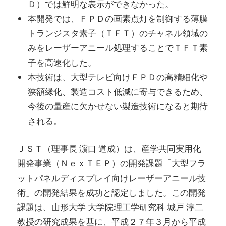
Ｄ）では鮮明な表示ができなかった。
本開発では、ＦＰＤの画素点灯を制御する薄膜
トランジスタ素子（ＴＦＴ）のチャネル領域の
みをレーザーアニール処理することでＴＦＴ素
子を高速化した。
本技術は、大型テレビ向けＦＰＤの高精細化や
狭額縁化、製造コスト低減に寄与できるため、
今後の量産に欠かせない製造技術になると期待
される。
ＪＳＴ（理事長 濵口 道成）は、産学共同実用化
開発事業（ＮｅｘＴＥＰ）の開発課題「大型フラ
ットパネルディスプレイ向けレーザーアニール技
術」の開発結果を成功と認定しました。この開発
課題は、山形大学 大学院理工学研究科 城戸 淳二
教授の研究成果を基に、平成２７年３月から平成