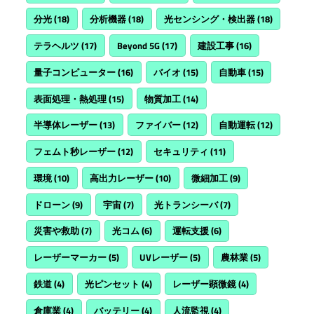
分光
(18)
分析機器
(18)
光センシング・検出器
(18)
テラヘルツ
(17)
Beyond 5G
(17)
建設工事
(16)
量子コンピューター
(16)
バイオ
(15)
自動車
(15)
表面処理・熱処理
(15)
物質加工
(14)
半導体レーザー
(13)
ファイバー
(12)
自動運転
(12)
フェムト秒レーザー
(12)
セキュリティ
(11)
環境
(10)
高出力レーザー
(10)
微細加工
(9)
ドローン
(9)
宇宙
(7)
光トランシーバ
(7)
災害や救助
(7)
光コム
(6)
運転支援
(6)
レーザーマーカー
(5)
UVレーザー
(5)
農林業
(5)
鉄道
(4)
光ピンセット
(4)
レーザー顕微鏡
(4)
倉庫業
(4)
バッテリー
(4)
人流監視
(4)