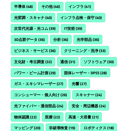
半導体
(48)
その他
(46)
インフラ
(41)
光変調・スキャナ
(40)
インフラ点検・保守
(40)
次世代光源・光コム
(39)
IT技術
(39)
3D点群データ
(36)
分析
(36)
光学部品
(36)
ビジネス・サービス
(36)
クリーニング・洗浄
(33)
文化財・考古調査
(32)
通信
(31)
ソフトウェア
(30)
パワー・ビーム計測
(29)
固体レーザー・DPSS
(28)
ガス・エキシマレーザー
(27)
光響
(27)
コンシューマー・個人向け
(26)
スキャナー
(24)
光ファイバー・通信部品
(24)
安全・周辺機器
(24)
物体認識
(22)
医療
(22)
高速・大容量
(21)
マッピング
(20)
非破壊検査
(19)
ロボティクス
(18)