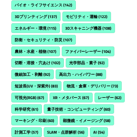
バイオ・ライフサイエンス
(142)
3Dプリンティング
(137)
モビリティ・運輸
(122)
エネルギー・環境
(115)
3Dスキャニング機器
(108)
防衛・セキュリティ・防災
(107)
農林・水産・植物
(107)
ファイバーレーザー
(104)
切断・溶接・穴あけ
(102)
光学部品・素子
(92)
微細加工・剥離
(92)
高出力・ハイパワー
(88)
短波長(UV・深紫外)
(83)
物流・倉庫・デリバリー
(73)
可視光(RGB)
(67)
XR・メタバース
(67)
レーザー
(62)
科学研究
(61)
量子技術・コンピューティング
(60)
マーキング・印刷
(60)
顕微鏡・イメージング
(58)
計測工学
(57)
SLAM・点群解析
(56)
AI
(54)