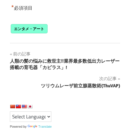
*
必須項目
エンタメ・アート
投
前の記事
人類の髪の悩みに救世主‼︎業界最多数低出力レーザー
稿
搭載の育毛器「カピラス」!
ナ
次の記事
ツリウムレーザ前立腺蒸散術(ThuVAP)
ビ
ゲ
ー
シ
Powered by
Translate