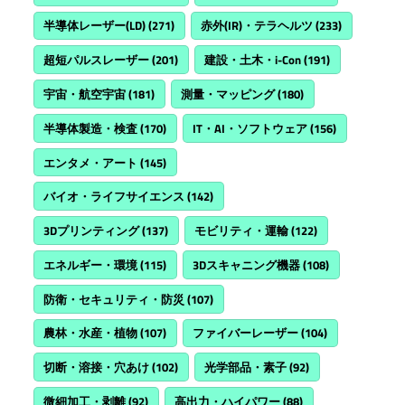
半導体レーザー(LD)
(271)
赤外(IR)・テラヘルツ
(233)
超短パルスレーザー
(201)
建設・土木・i-Con
(191)
宇宙・航空宇宙
(181)
測量・マッピング
(180)
半導体製造・検査
(170)
IT・AI・ソフトウェア
(156)
エンタメ・アート
(145)
バイオ・ライフサイエンス
(142)
3Dプリンティング
(137)
モビリティ・運輸
(122)
エネルギー・環境
(115)
3Dスキャニング機器
(108)
防衛・セキュリティ・防災
(107)
農林・水産・植物
(107)
ファイバーレーザー
(104)
切断・溶接・穴あけ
(102)
光学部品・素子
(92)
微細加工・剥離
(92)
高出力・ハイパワー
(88)