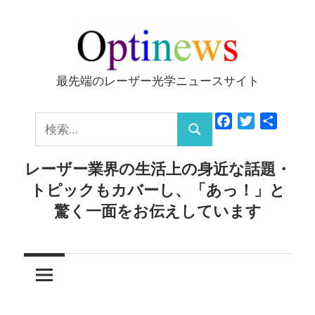
コ
ン
テ
ン
最先端のレーザー光学ニュースサイト
Optinews
ツ
へ
検
Facebook
Twitter
共
ス
検
有
索:
キ
索
レーザー業界の生活上の身近な話題・
ッ
トピックもカバーし、「あっ！」と
プ
驚く一面をお伝えしています