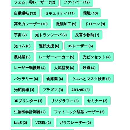
フェムト秒レーザー
(12)
ファイバー
(12)
自動運転
(12)
セキュリティ
(11)
環境
(10)
高出力レーザー
(10)
微細加工
(9)
ドローン
(9)
宇宙
(7)
光トランシーバ
(7)
災害や救助
(7)
光コム
(6)
運転支援
(6)
UVレーザー
(6)
農林業
(5)
レーザーマーカー
(5)
光ピンセット
(4)
レーザー顕微鏡
(4)
人流監視
(4)
鉄道
(4)
バッテリー
(4)
倉庫業
(4)
ウエハとマスク検査
(3)
光変調器
(3)
プラズマ
(3)
ARやVR
(3)
3Dプリンター
(3)
リソグラフィ
(3)
セミナー
(2)
生物医学計測器
(2)
フォトニック結晶レーザー
(2)
LaaS
(2)
VCSEL
(2)
ガラスレーザー
(2)