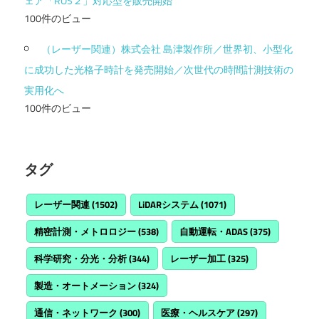
ェア「ROS２」対応型を販売開始
100件のビュー
（レーザー関連）株式会社 島津製作所／世界初、小型化
に成功した光格子時計を発売開始／次世代の時間計測技術の
実用化へ
100件のビュー
タグ
レーザー関連
(1502)
LiDARシステム
(1071)
精密計測・メトロロジー
(538)
自動運転・ADAS
(375)
科学研究・分光・分析
(344)
レーザー加工
(325)
製造・オートメーション
(324)
通信・ネットワーク
(300)
医療・ヘルスケア
(297)