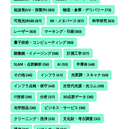
短波長(UV・深紫外)
(83)
物流・倉庫・デリバリー
(73)
可視光(RGB)
(67)
XR・メタバース
(67)
科学研究
(63)
レーザー
(63)
マーキング・印刷
(60)
量子技術・コンピューティング
(60)
顕微鏡・イメージング
(58)
計測工学
(57)
SLAM・点群解析
(56)
AI
(55)
半導体
(48)
その他
(46)
インフラ
(41)
光変調・スキャナ
(40)
インフラ点検・保守
(40)
次世代光源・光コム
(39)
IT技術
(39)
分析
(37)
3D点群データ
(36)
光学部品
(36)
ビジネス・サービス
(36)
クリーニング・洗浄
(33)
文化財・考古調査
(32)