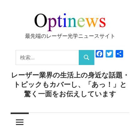
コ
ン
テ
ン
最先端のレーザー光学ニュースサイト
Optinews
ツ
へ
検
Facebook
Twitter
共
ス
検
有
索:
キ
索
レーザー業界の生活上の身近な話題・
ッ
トピックもカバーし、「あっ！」と
プ
驚く一面をお伝えしています