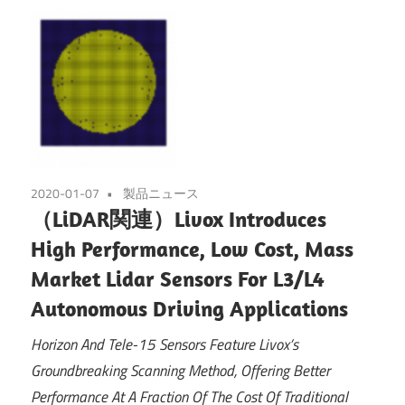
2020-01-07
製品ニュース
（LiDAR関連）Livox Introduces
High Performance, Low Cost, Mass
Market Lidar Sensors For L3/L4
Autonomous Driving Applications
Horizon And Tele-15 Sensors Feature Livox’s
Groundbreaking Scanning Method, Offering Better
Performance At A Fraction Of The Cost Of Traditional