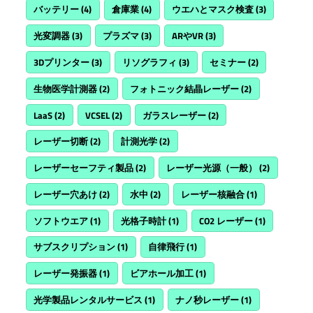
バッテリー
(4)
倉庫業
(4)
ウエハとマスク検査
(3)
光変調器
(3)
プラズマ
(3)
ARやVR
(3)
3Dプリンター
(3)
リソグラフィ
(3)
セミナー
(2)
生物医学計測器
(2)
フォトニック結晶レーザー
(2)
LaaS
(2)
VCSEL
(2)
ガラスレーザー
(2)
レーザー切断
(2)
計測光学
(2)
レーザーセーフティ製品
(2)
レーザー光源（一般）
(2)
レーザー穴あけ
(2)
水中
(2)
レーザー核融合
(1)
ソフトウエア
(1)
光格子時計
(1)
CO2 レーザー
(1)
サブスクリプション
(1)
自律飛行
(1)
レーザー発振器
(1)
ビアホール加工
(1)
光学製品レンタルサービス
(1)
ナノ秒レーザー
(1)