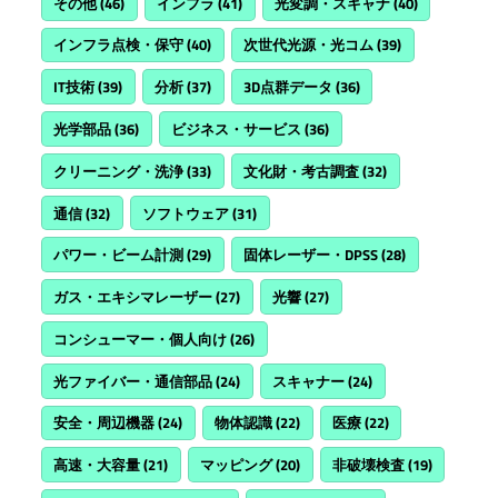
その他
(46)
インフラ
(41)
光変調・スキャナ
(40)
インフラ点検・保守
(40)
次世代光源・光コム
(39)
IT技術
(39)
分析
(37)
3D点群データ
(36)
光学部品
(36)
ビジネス・サービス
(36)
クリーニング・洗浄
(33)
文化財・考古調査
(32)
通信
(32)
ソフトウェア
(31)
パワー・ビーム計測
(29)
固体レーザー・DPSS
(28)
ガス・エキシマレーザー
(27)
光響
(27)
コンシューマー・個人向け
(26)
光ファイバー・通信部品
(24)
スキャナー
(24)
安全・周辺機器
(24)
物体認識
(22)
医療
(22)
高速・大容量
(21)
マッピング
(20)
非破壊検査
(19)