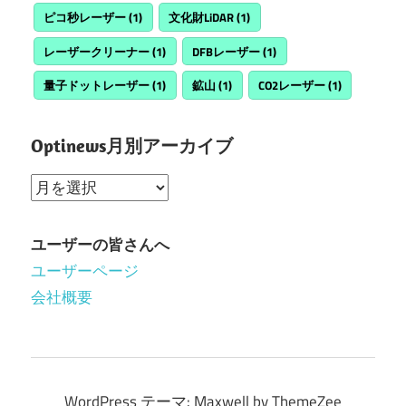
ピコ秒レーザー
(1)
文化財LiDAR
(1)
レーザークリーナー
(1)
DFBレーザー
(1)
量子ドットレーザー
(1)
鉱山
(1)
CO2レーザー
(1)
Optinews月別アーカイブ
Optinews
月
別
ユーザーの皆さんへ
ア
ユーザーページ
ー
会社概要
カ
イ
ブ
WordPress テーマ: Maxwell by ThemeZee