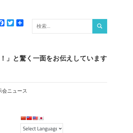
検
Facebook
Twitter
共
検
有
索:
索
っ！」と驚く一面をお伝えしています
示会ニュース