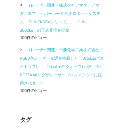
（レーザー関連）株式会社アマダ／アマ
ダ、新ファイバーレーザ溶接ロボットシステ
ム 「FLW-ENSISeシリーズ」、「FLW-
3000Le」の正式受注を開始
100件のビュー
（レーザー関連）日亜化学工業株式会社／
RGB3色レーザー光源を搭載した「OctoLas™(オ
クトラス)」、「QuaLas™(クオラス)」が、TVS
REGZA 4Kレグザレーザープロジェクターに採
用されました
100件のビュー
タグ