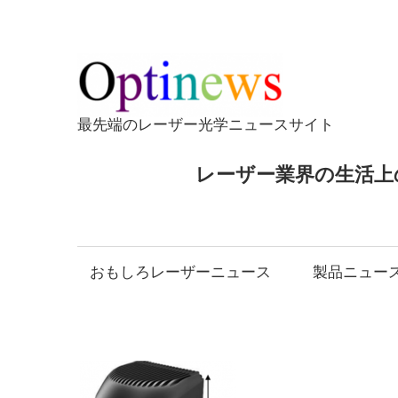
コ
ン
テ
Opti
ン
ツ
最先端のレーザー光学ニュースサイト
へ
ス
レーザー業界の生活上
キ
ッ
プ
おもしろレーザーニュース
製品ニュー