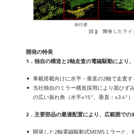
開発の特長
1．独自の構造と2軸走査の電磁駆動により
車載搭載向けに水平・垂直の2軸で走査す
当社独自のミラー構造採用により面ひずみ
の広い振れ角（水平±15°、垂直：±3.4°
2．主要部品の最適配置により、広範囲での
開発した2軸電磁駆動式MEMSミラーと