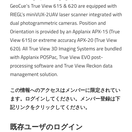
GeoCue’s True View 615 & 620 are equipped with
RIEGL’s miniVUX-2UAV laser scanner integrated with
dual photogrammetric cameras. Position and
Orientation is provided by an Applanix APX-15 (True
View 615) or extreme accuracy APX-20 (True View
620). All True View 3D Imaging Systems are bundled
with Applanix POSPac, True View EVO post-
processing software and True View Reckon data
management solution.
この情報へのアクセスはメンバーに限定されてい
ます。ログインしてください。メンバー登録は下
記リンクをクリックしてください。
既存ユーザのログイン