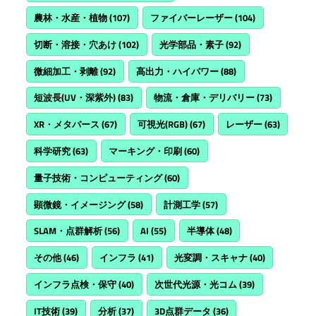
農林・水産・植物
(107)
ファイバーレーザー
(104)
切断・溶接・穴あけ
(102)
光学部品・素子
(92)
微細加工・剥離
(92)
高出力・ハイパワー
(88)
短波長(UV・深紫外)
(83)
物流・倉庫・デリバリー
(73)
XR・メタバース
(67)
可視光(RGB)
(67)
レーザー
(63)
科学研究
(63)
マーキング・印刷
(60)
量子技術・コンピューティング
(60)
顕微鏡・イメージング
(58)
計測工学
(57)
SLAM・点群解析
(56)
AI
(55)
半導体
(48)
その他
(46)
インフラ
(41)
光変調・スキャナ
(40)
インフラ点検・保守
(40)
次世代光源・光コム
(39)
IT技術
(39)
分析
(37)
3D点群データ
(36)