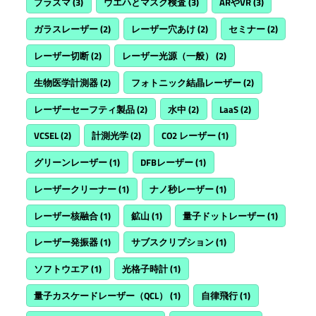
プラズマ
(3)
ウエハとマスク検査
(3)
ARやVR
(3)
ガラスレーザー
(2)
レーザー穴あけ
(2)
セミナー
(2)
レーザー切断
(2)
レーザー光源（一般）
(2)
生物医学計測器
(2)
フォトニック結晶レーザー
(2)
レーザーセーフティ製品
(2)
水中
(2)
LaaS
(2)
VCSEL
(2)
計測光学
(2)
CO2 レーザー
(1)
グリーンレーザー
(1)
DFBレーザー
(1)
レーザークリーナー
(1)
ナノ秒レーザー
(1)
レーザー核融合
(1)
鉱山
(1)
量子ドットレーザー
(1)
レーザー発振器
(1)
サブスクリプション
(1)
ソフトウエア
(1)
光格子時計
(1)
量子カスケードレーザー（QCL）
(1)
自律飛行
(1)