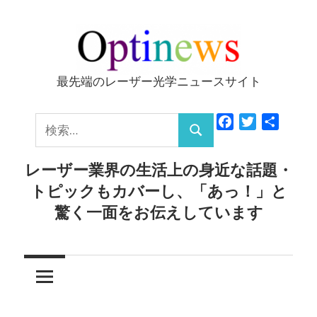
コ
ン
テ
ン
最先端のレーザー光学ニュースサイト
Optinews
ツ
へ
検
Facebook
Twitter
共
ス
検
有
索:
キ
索
レーザー業界の生活上の身近な話題・
ッ
トピックもカバーし、「あっ！」と
プ
驚く一面をお伝えしています