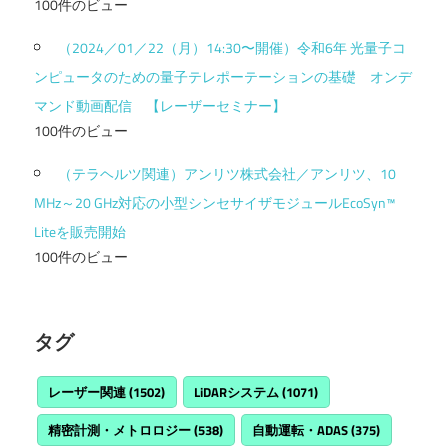
100件のビュー
（2024／01／22（月）14:30〜開催）令和6年 光量子コ
ンピュータのための量子テレポーテーションの基礎 オンデ
マンド動画配信 【レーザーセミナー】
100件のビュー
（テラヘルツ関連）アンリツ株式会社／アンリツ、10
MHz～20 GHz対応の小型シンセサイザモジュールEcoSyn™
Liteを販売開始
100件のビュー
タグ
レーザー関連
(1502)
LiDARシステム
(1071)
精密計測・メトロロジー
(538)
自動運転・ADAS
(375)