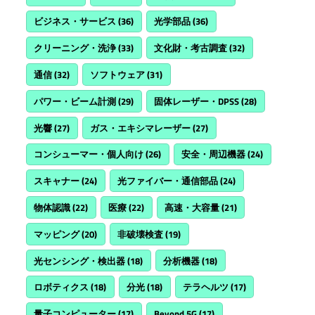
ビジネス・サービス
(36)
光学部品
(36)
クリーニング・洗浄
(33)
文化財・考古調査
(32)
通信
(32)
ソフトウェア
(31)
パワー・ビーム計測
(29)
固体レーザー・DPSS
(28)
光響
(27)
ガス・エキシマレーザー
(27)
コンシューマー・個人向け
(26)
安全・周辺機器
(24)
スキャナー
(24)
光ファイバー・通信部品
(24)
物体認識
(22)
医療
(22)
高速・大容量
(21)
マッピング
(20)
非破壊検査
(19)
光センシング・検出器
(18)
分析機器
(18)
ロボティクス
(18)
分光
(18)
テラヘルツ
(17)
量子コンピューター
(17)
Beyond 5G
(17)