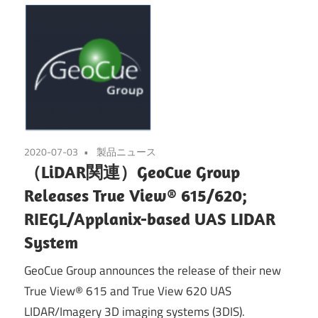
2020-07-03
製品ニュース
（LiDAR関連）GeoCue Group
Releases True View® 615/620;
RIEGL/Applanix-based UAS LIDAR
System
GeoCue Group announces the release of their new
True View® 615 and True View 620 UAS
LIDAR/Imagery 3D imaging systems (3DIS).