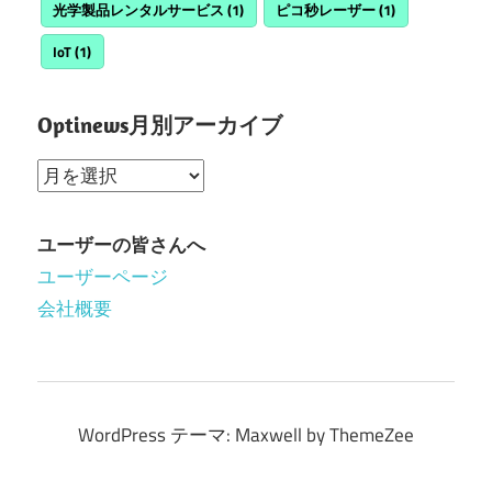
光学製品レンタルサービス
(1)
ピコ秒レーザー
(1)
IoT
(1)
Optinews月別アーカイブ
Optinews
月
別
ユーザーの皆さんへ
ア
ユーザーページ
ー
会社概要
カ
イ
ブ
WordPress テーマ: Maxwell by ThemeZee