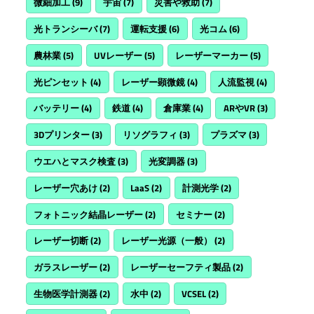
微細加工
(9)
宇宙
(7)
災害や救助
(7)
光トランシーバ
(7)
運転支援
(6)
光コム
(6)
農林業
(5)
UVレーザー
(5)
レーザーマーカー
(5)
光ピンセット
(4)
レーザー顕微鏡
(4)
人流監視
(4)
バッテリー
(4)
鉄道
(4)
倉庫業
(4)
ARやVR
(3)
3Dプリンター
(3)
リソグラフィ
(3)
プラズマ
(3)
ウエハとマスク検査
(3)
光変調器
(3)
レーザー穴あけ
(2)
LaaS
(2)
計測光学
(2)
フォトニック結晶レーザー
(2)
セミナー
(2)
レーザー切断
(2)
レーザー光源（一般）
(2)
ガラスレーザー
(2)
レーザーセーフティ製品
(2)
生物医学計測器
(2)
水中
(2)
VCSEL
(2)