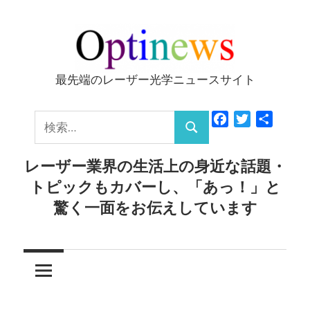
コ
ン
テ
ン
最先端のレーザー光学ニュースサイト
Optinews
ツ
へ
検
Facebook
Twitter
共
ス
検
有
索:
キ
索
レーザー業界の生活上の身近な話題・
ッ
トピックもカバーし、「あっ！」と
プ
驚く一面をお伝えしています