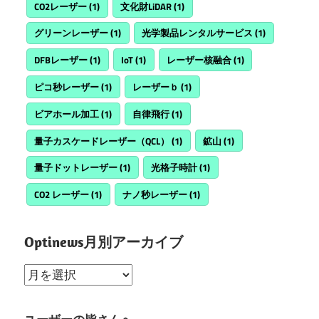
CO2レーザー
(1)
文化財LiDAR
(1)
グリーンレーザー
(1)
光学製品レンタルサービス
(1)
DFBレーザー
(1)
IoT
(1)
レーザー核融合
(1)
ピコ秒レーザー
(1)
レーザーｂ
(1)
ビアホール加工
(1)
自律飛行
(1)
量子カスケードレーザー（QCL）
(1)
鉱山
(1)
量子ドットレーザー
(1)
光格子時計
(1)
CO2 レーザー
(1)
ナノ秒レーザー
(1)
Optinews月別アーカイブ
Optinews
月
別