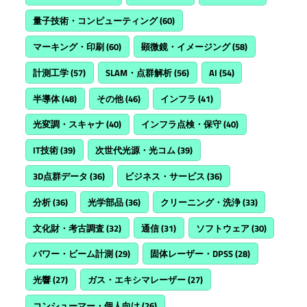
量子技術・コンピューティング
(60)
マーキング・印刷
(60)
顕微鏡・イメージング
(58)
計測工学
(57)
SLAM・点群解析
(56)
AI
(54)
半導体
(48)
その他
(46)
インフラ
(41)
光変調・スキャナ
(40)
インフラ点検・保守
(40)
IT技術
(39)
次世代光源・光コム
(39)
3D点群データ
(36)
ビジネス・サービス
(36)
分析
(36)
光学部品
(36)
クリーニング・洗浄
(33)
文化財・考古調査
(32)
通信
(31)
ソフトウェア
(30)
パワー・ビーム計測
(29)
固体レーザー・DPSS
(28)
光響
(27)
ガス・エキシマレーザー
(27)
コンシューマー・個人向け
(26)