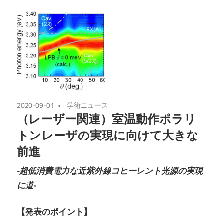
2020-09-01
学術ニュース
（レーザー関連）室温動作ポラリ
トンレーザの実現に向けて大きな
前進
-超低消費電力な近紫外線コヒーレント光源の実現
に道-
【発表のポイント】