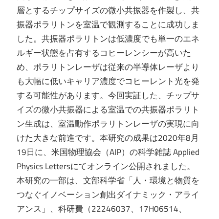
層とするチップサイズの微小共振器を作製し、共
振器ポラリトンを室温で観測することに成功しま
した。共振器ポラリトンは低濃度でも単一のエネ
ルギー状態を占有するコヒーレンシーが高いた
め、ポラリトンレーザは従来の半導体レーザより
も大幅に低いキャリア濃度でコヒーレント光を発
する可能性があります。今回実証した、チップサ
イズの微小共振器による室温での共振器ポラリト
ン生成は、室温動作ポラリトンレーザの実現に向
けた大きな前進です。本研究の成果は2020年8月
19日に、米国物理協会（AIP）の科学雑誌 Applied
Physics Lettersにてオンライン公開されました。
本研究の一部は、文部科学省「人・環境と物質を
つなぐイノベーション創出ダイナミック・アライ
アンス」、科研費（22246037、17H06514、