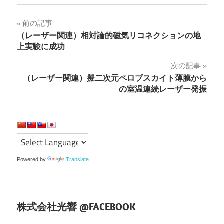
投
前の記事
（レーザー関連）相対論的磁気リコネクションの地
稿
上実験に成功
ナ
次の記事
（レーザー関連）擬二次元ペロブスカイト薄膜から
ビ
の室温連続レーザー発振
ゲ
ー
シ
ョ
Powered by
Translate
ン
株式会社光響 @FACEBOOK