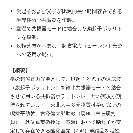
励起子および光子が比較的長い時間存在できる
半導体微小共振器を作製。
室温で共振器モードに結合した励起子ポラリト
ンを観測。
反転分布が不要な、超省電力コヒーレント光源
への応用が期待。
【概要】
夢の超省電力光源として、励起子と光子の連成波
（励起子ポラリトン）を微小共振器モードと結合
させて用いる共振器ポラリトンレーザの実現が期
待されています。東北大学多元物質科学研究所の
嶋紘平助教、古澤健太郎助教（現NICT主任研究
員）、秩父重英教授は、室温において励起子が安
定して存在できる酸化亜鉛（ZnO）単結晶を活性