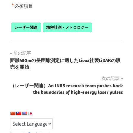
*
必須項目
レーザー関連
精密計測・メトロロジー
投
前の記事
距離450mの長距離測定に適したLivox社製LiDARの販
稿
売を開始
ナ
次の記事
（レーザー関連）An INRS research team pushes back
ビ
the boundaries of high-energy laser pulses
ゲ
ー
シ