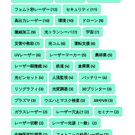
フェムト秒レーザー
(12)
セキュリティ
(11)
高出力レーザー
(10)
環境
(10)
ドローン
(9)
微細加工
(9)
光トランシーバ
(7)
宇宙
(7)
災害や救助
(7)
光コム
(6)
運転支援
(6)
UVレーザー
(6)
レーザーマーカー
(5)
農林業
(5)
レーザー顕微鏡
(4)
鉄道
(4)
倉庫業
(4)
光ピンセット
(4)
人流監視
(4)
バッテリー
(4)
リソグラフィ
(3)
光変調器
(3)
3Dプリンター
(3)
プラズマ
(3)
ウエハとマスク検査
(3)
ARやVR
(3)
ガラスレーザー
(2)
レーザー穴あけ
(2)
セミナー
(2)
レーザー切断
(2)
レーザー光源（一般）
(2)
生物医学計測器
(2)
フォトニック結晶レーザー
(2)