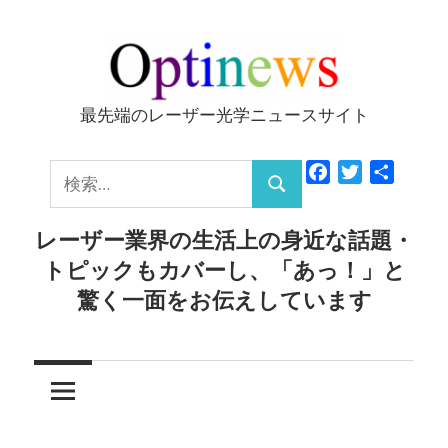
コ
ン
テ
ン
最先端のレーザー光学ニュースサイト
Optinews
ツ
へ
検
Facebook
Twitter
共
ス
検
有
索:
キ
索
レーザー業界の生活上の身近な話題・
ッ
トピックもカバーし、「あっ！」と
プ
驚く一面をお伝えしています