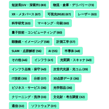
短波長(UV・深紫外)
(83)
物流・倉庫・デリバリー
(73)
XR・メタバース
(67)
可視光(RGB)
(67)
レーザー
(63)
科学研究
(63)
マーキング・印刷
(60)
量子技術・コンピューティング
(60)
顕微鏡・イメージング
(58)
計測工学
(57)
SLAM・点群解析
(56)
AI
(55)
半導体
(48)
その他
(46)
インフラ
(41)
光変調・スキャナ
(40)
インフラ点検・保守
(40)
次世代光源・光コム
(39)
IT技術
(39)
分析
(37)
3D点群データ
(36)
ビジネス・サービス
(36)
光学部品
(36)
クリーニング・洗浄
(33)
文化財・考古調査
(32)
通信
(32)
ソフトウェア
(31)