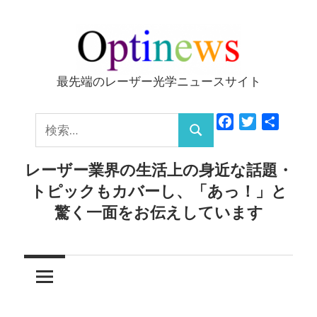
コ
ン
テ
ン
最先端のレーザー光学ニュースサイト
Optinews
ツ
へ
検
Facebook
Twitter
共
ス
検
有
索:
キ
索
レーザー業界の生活上の身近な話題・
ッ
トピックもカバーし、「あっ！」と
プ
驚く一面をお伝えしています