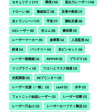
セキュリティ
(11)
環境
(10)
高出力レーザー
(10)
ドローン
(9)
微細加工
(9)
災害や救助
(7)
光トランシーバ
(7)
宇宙
(7)
運転支援
(6)
UVレーザー
(6)
光コム
(6)
農林業
(5)
レーザーマーカー
(5)
倉庫業
(4)
人流監視
(4)
鉄道
(4)
バッテリー
(4)
光ピンセット
(4)
レーザー顕微鏡
(4)
ARやVR
(3)
プラズマ
(3)
リソグラフィ
(3)
ウエハとマスク検査
(3)
光変調器
(3)
3Dプリンター
(3)
レーザー光源（一般）
(2)
LaaS
(2)
水中
(2)
フォトニック結晶レーザー
(2)
レーザー切断
(2)
レーザー穴あけ
(2)
レーザーセーフティ製品
(2)