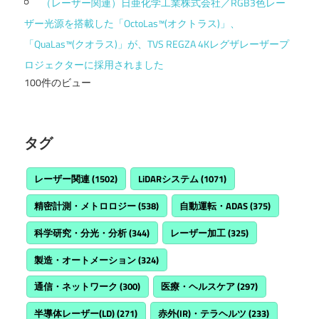
（レーザー関連）日亜化学工業株式会社／RGB3色レー
ザー光源を搭載した「OctoLas™(オクトラス)」、
「QuaLas™(クオラス)」が、TVS REGZA 4Kレグザレーザープ
ロジェクターに採用されました
100件のビュー
タグ
レーザー関連
(1502)
LiDARシステム
(1071)
精密計測・メトロロジー
(538)
自動運転・ADAS
(375)
科学研究・分光・分析
(344)
レーザー加工
(325)
製造・オートメーション
(324)
通信・ネットワーク
(300)
医療・ヘルスケア
(297)
半導体レーザー(LD)
(271)
赤外(IR)・テラヘルツ
(233)