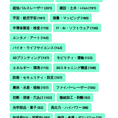
超短パルスレーザー
(201)
建設・土木・i-Con
(191)
宇宙・航空宇宙
(181)
測量・マッピング
(180)
半導体製造・検査
(170)
IT・AI・ソフトウェア
(156)
エンタメ・アート
(145)
バイオ・ライフサイエンス
(142)
3Dプリンティング
(137)
モビリティ・運輸
(122)
エネルギー・環境
(115)
3Dスキャニング機器
(108)
防衛・セキュリティ・防災
(107)
農林・水産・植物
(107)
ファイバーレーザー
(104)
切断・溶接・穴あけ
(102)
微細加工・剥離
(92)
光学部品・素子
(92)
高出力・ハイパワー
(88)
短波長(UV・深紫外)
(83)
物流・倉庫・デリバリー
(73)