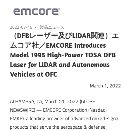
2022-03-16
製品ニュース
（DFBレーザー及びLiDAR関連）エ
ムコア社／EMCORE Introduces
Model 1995 High-Power TOSA DFB
Laser for LiDAR and Autonomous
Vehicles at OFC
March 1, 2022
ALHAMBRA, CA, March 01, 2022 (GLOBE
NEWSWIRE) — EMCORE Corporation (Nasdaq:
EMKR), a leading provider of advanced mixed-signal
products that serve the aerospace & defense,