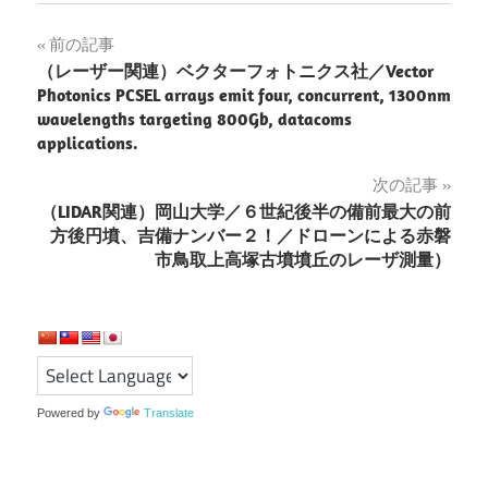
投
前の記事
（レーザー関連）ベクターフォトニクス社／Vector
稿
Photonics PCSEL arrays emit four, concurrent, 1300nm
wavelengths targeting 800Gb, datacoms
ナ
applications.
ビ
次の記事
ゲ
（LIDAR関連）岡山大学／６世紀後半の備前最大の前
方後円墳、吉備ナンバー２！／ドローンによる赤磐
ー
市鳥取上高塚古墳墳丘のレーザ測量）
シ
ョ
ン
Powered by
Translate