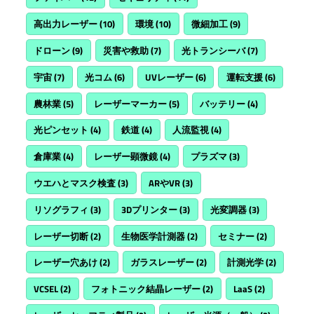
高出力レーザー
(10)
環境
(10)
微細加工
(9)
ドローン
(9)
災害や救助
(7)
光トランシーバ
(7)
宇宙
(7)
光コム
(6)
UVレーザー
(6)
運転支援
(6)
農林業
(5)
レーザーマーカー
(5)
バッテリー
(4)
光ピンセット
(4)
鉄道
(4)
人流監視
(4)
倉庫業
(4)
レーザー顕微鏡
(4)
プラズマ
(3)
ウエハとマスク検査
(3)
ARやVR
(3)
リソグラフィ
(3)
3Dプリンター
(3)
光変調器
(3)
レーザー切断
(2)
生物医学計測器
(2)
セミナー
(2)
レーザー穴あけ
(2)
ガラスレーザー
(2)
計測光学
(2)
VCSEL
(2)
フォトニック結晶レーザー
(2)
LaaS
(2)