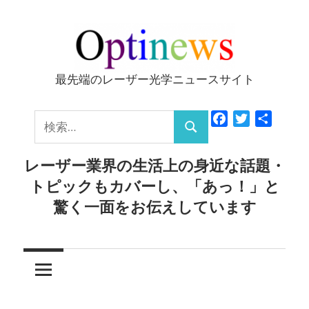
コ
ン
テ
ン
最先端のレーザー光学ニュースサイト
Optinews
ツ
へ
検
Facebook
Twitter
共
ス
検
有
索:
キ
索
レーザー業界の生活上の身近な話題・
ッ
トピックもカバーし、「あっ！」と
プ
驚く一面をお伝えしています