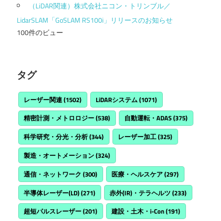
（LiDAR関連）株式会社ニコン・トリンブル／
LidarSLAM「GoSLAM RS100i」リリースのお知らせ
100件のビュー
タグ
レーザー関連
(1502)
LiDARシステム
(1071)
精密計測・メトロロジー
(538)
自動運転・ADAS
(375)
科学研究・分光・分析
(344)
レーザー加工
(325)
製造・オートメーション
(324)
通信・ネットワーク
(300)
医療・ヘルスケア
(297)
半導体レーザー(LD)
(271)
赤外(IR)・テラヘルツ
(233)
超短パルスレーザー
(201)
建設・土木・i-Con
(191)