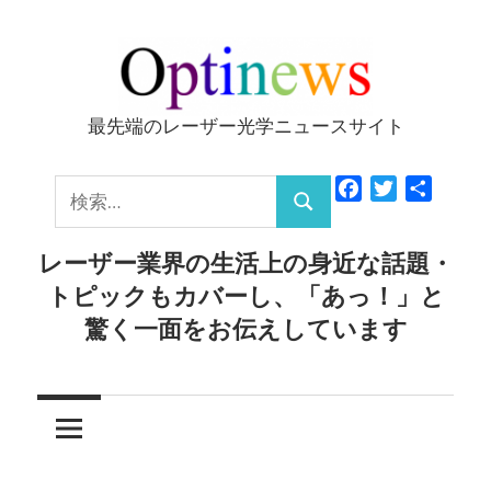
コ
ン
テ
ン
最先端のレーザー光学ニュースサイト
Optinews
ツ
へ
検
Facebook
Twitter
共
ス
検
有
索:
キ
索
レーザー業界の生活上の身近な話題・
ッ
トピックもカバーし、「あっ！」と
プ
驚く一面をお伝えしています