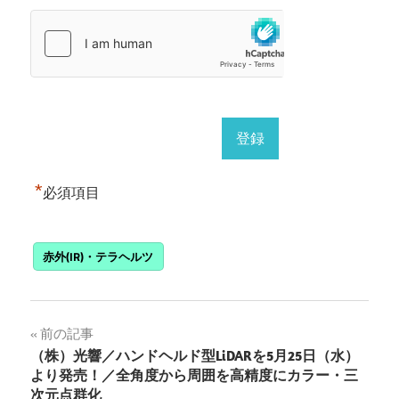
*
必須項目
赤外(IR)・テラヘルツ
投
前の記事
（株）光響／ハンドヘルド型LiDARを5月25日（水）
稿
より発売！／全角度から周囲を高精度にカラー・三
次元点群化