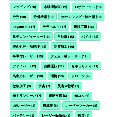
マッピング
(20)
非破壊検査
(19)
ロボティクス
(18)
分光
(18)
分析機器
(18)
光センシング・検出器
(18)
Beyond 5G
(17)
テラヘルツ
(17)
建設工事
(16)
量子コンピューター
(16)
自動車
(15)
バイオ
(15)
表面処理・熱処理
(15)
物質加工
(14)
半導体レーザー
(13)
フェムト秒レーザー
(12)
ファイバー
(12)
自動運転
(12)
セキュリティ
(11)
高出力レーザー
(10)
環境
(10)
ドローン
(9)
微細加工
(9)
宇宙
(7)
災害や救助
(7)
光トランシーバ
(7)
運転支援
(6)
光コム
(6)
UVレーザー
(5)
農林業
(5)
レーザーマーカー
(5)
バッテリー
(4)
レーザー顕微鏡
(4)
鉄道
(4)