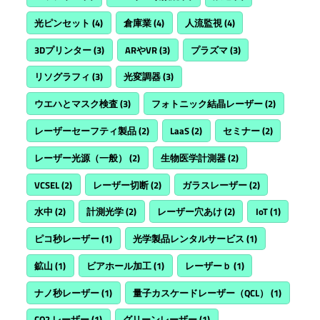
光ピンセット
(4)
倉庫業
(4)
人流監視
(4)
3Dプリンター
(3)
ARやVR
(3)
プラズマ
(3)
リソグラフィ
(3)
光変調器
(3)
ウエハとマスク検査
(3)
フォトニック結晶レーザー
(2)
レーザーセーフティ製品
(2)
LaaS
(2)
セミナー
(2)
レーザー光源（一般）
(2)
生物医学計測器
(2)
VCSEL
(2)
レーザー切断
(2)
ガラスレーザー
(2)
水中
(2)
計測光学
(2)
レーザー穴あけ
(2)
IoT
(1)
ピコ秒レーザー
(1)
光学製品レンタルサービス
(1)
鉱山
(1)
ビアホール加工
(1)
レーザーｂ
(1)
ナノ秒レーザー
(1)
量子カスケードレーザー（QCL）
(1)
CO2 レーザー
(1)
グリーンレーザー
(1)