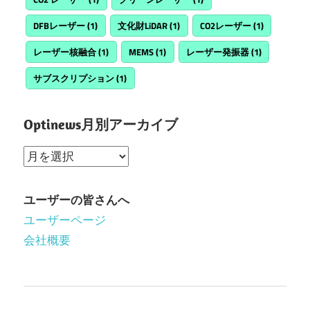
DFBレーザー
(1)
文化財LiDAR
(1)
CO2レーザー
(1)
レーザー核融合
(1)
MEMS
(1)
レーザー発振器
(1)
サブスクリプション
(1)
Optinews月別アーカイブ
Optinews
月
別
ユーザーの皆さんへ
ア
ユーザーページ
ー
会社概要
カ
イ
ブ