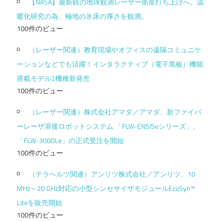
【NASA】最新鋭の地球観測レーザー衛星打ち上げへ。温
暖化研究の為、極地の氷床の厚さを観測。
100件のビュー
（レーザー関連）教育現場やオフィスの遠隔コミュニケ
ーションなどでも活躍！インタラクティブ（電子黒板）機能
搭載モデル2機種新発売
100件のビュー
（レーザー関連）株式会社アマダ／アマダ、新ファイバ
ーレーザ溶接ロボットシステム 「FLW-ENSISeシリーズ」、
「FLW-3000Le」の正式受注を開始
100件のビュー
（テラヘルツ関連）アンリツ株式会社／アンリツ、10
MHz～20 GHz対応の小型シンセサイザモジュールEcoSyn™
Liteを販売開始
100件のビュー