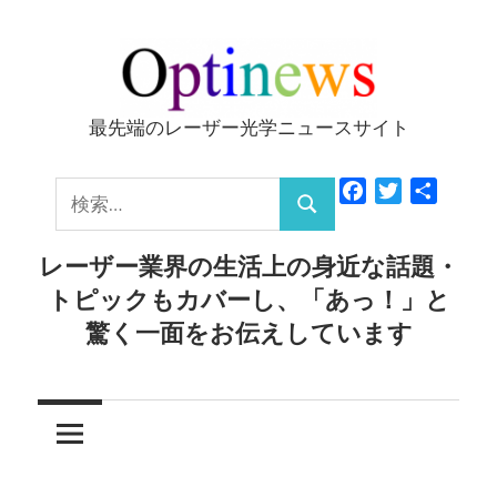
コ
ン
テ
ン
最先端のレーザー光学ニュースサイト
Optinews
ツ
へ
検
Facebook
Twitter
共
ス
検
有
索:
キ
索
レーザー業界の生活上の身近な話題・
ッ
トピックもカバーし、「あっ！」と
プ
驚く一面をお伝えしています