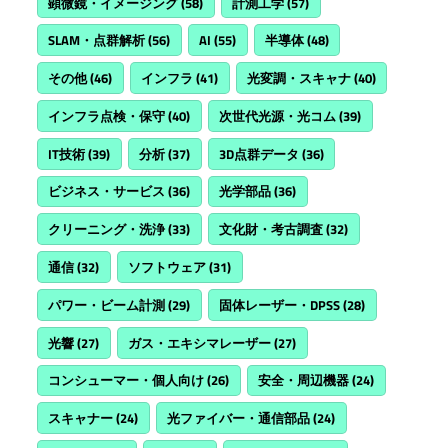
顕微鏡・イメージング
(58)
計測工学
(57)
SLAM・点群解析
(56)
AI
(55)
半導体
(48)
その他
(46)
インフラ
(41)
光変調・スキャナ
(40)
インフラ点検・保守
(40)
次世代光源・光コム
(39)
IT技術
(39)
分析
(37)
3D点群データ
(36)
ビジネス・サービス
(36)
光学部品
(36)
クリーニング・洗浄
(33)
文化財・考古調査
(32)
通信
(32)
ソフトウェア
(31)
パワー・ビーム計測
(29)
固体レーザー・DPSS
(28)
光響
(27)
ガス・エキシマレーザー
(27)
コンシューマー・個人向け
(26)
安全・周辺機器
(24)
スキャナー
(24)
光ファイバー・通信部品
(24)