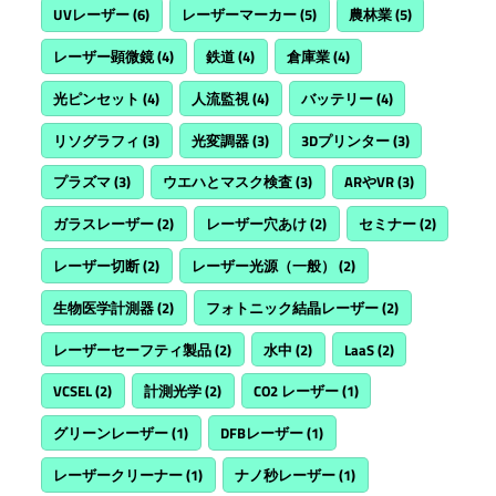
UVレーザー
(6)
レーザーマーカー
(5)
農林業
(5)
レーザー顕微鏡
(4)
鉄道
(4)
倉庫業
(4)
光ピンセット
(4)
人流監視
(4)
バッテリー
(4)
リソグラフィ
(3)
光変調器
(3)
3Dプリンター
(3)
プラズマ
(3)
ウエハとマスク検査
(3)
ARやVR
(3)
ガラスレーザー
(2)
レーザー穴あけ
(2)
セミナー
(2)
レーザー切断
(2)
レーザー光源（一般）
(2)
生物医学計測器
(2)
フォトニック結晶レーザー
(2)
レーザーセーフティ製品
(2)
水中
(2)
LaaS
(2)
VCSEL
(2)
計測光学
(2)
CO2 レーザー
(1)
グリーンレーザー
(1)
DFBレーザー
(1)
レーザークリーナー
(1)
ナノ秒レーザー
(1)