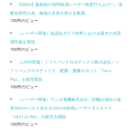
【NASA】最新鋭の地球観測レーザー衛星打ち上げへ。温
暖化研究の為、極地の氷床の厚さを観測。
100件のビュー
（レーザー関連）結晶化ガラス材料における最大の光変
調性能を実現
100件のビュー
（LiDAR関連）ソフトバンクロボティクス株式会社／ソ
フトバンクロボティクス、配膳・運搬ロボット 「Servi
Plus」を販売開始
100件のビュー
（レーザー関連）ウシオ電機株式会社／距離計測向け波
長685nmパルス光出力200mW赤色レーザーダイオード
「HL67241MG」の販売を開始
100件のビュー