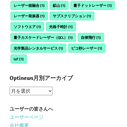
レーザー核融合
(1)
鉱山
(1)
量子ドットレーザー
(1)
レーザー発振器
(1)
サブスクリプション
(1)
ソフトウエア
(1)
光格子時計
(1)
量子カスケードレーザー（QCL）
(1)
自律飛行
(1)
光学製品レンタルサービス
(1)
ピコ秒レーザー
(1)
IoT
(1)
Optinews月別アーカイブ
Optinews
月
別
ユーザーの皆さんへ
ア
ユーザーページ
ー
会社概要