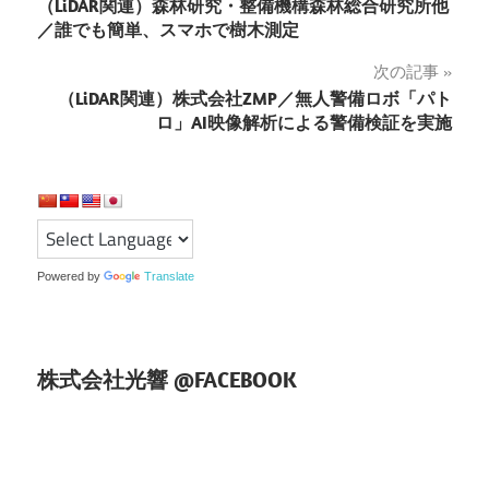
（LiDAR関連）森林研究・整備機構森林総合研究所他
稿
／誰でも簡単、スマホで樹木測定
ナ
次の記事
（LiDAR関連）株式会社ZMP／無人警備ロボ「パト
ビ
ロ」AI映像解析による警備検証を実施
ゲ
ー
シ
ョ
Powered by
Translate
ン
株式会社光響 @FACEBOOK