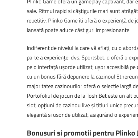
Plinko Game oferă un gameplay captivant, dar est
sale. Ritmul rapid și câștigurile mari sunt atrăgă
repetitiv. Plinko Game îți oferă o experiență de j
lansată poate aduce câștiguri impresionante.
Indiferent de nivelul la care vă aflați, cu o abord
parte a experienței dvs. Sportsbet.io oferă o exp
pe o interfață ușorde utilizat, ușor accesibilă pe 
cu un bonus fără depunere la cazinoul Ethereum p
majoritatea cazinourilor oferă o selecție largă de
Portofoliul de jocuri de la ToshiBet este un alt p
slot, opțiuni de cazinou live și titluri unice prec
elegantă și ușor de utilizat, asigurând o experienț
Bonusuri si promotii pentru Plinko 