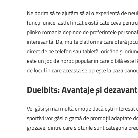
Ne dorim să te ajutăm să ai o experiență de neui
funcții unice, astfel încât există câte ceva pentru
plinko romania depinde de preferințele personale,
interesantă. Da, multe platforme care oferă jocu
direct de pe telefon sau tabletă, oricând și oriun
este un joc de noroc popular în care o bilă este 
de locul în care aceasta se oprește la baza panou
Duelbits: Avantaje și dezavant
Vei găsi și mai multă emoție dacă ești interesat d
sportivi vor găsi o gamă de promoții adaptate do
grozave, dintre care sloturile sunt categoria pr