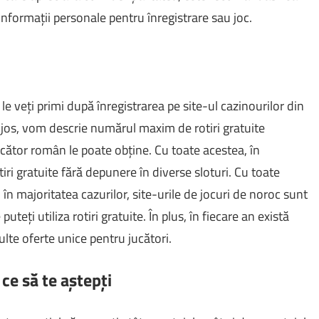
informații personale pentru înregistrare sau joc.
le veți primi după înregistrarea pe site-ul cazinourilor din
jos, vom descrie numărul maxim de rotiri gratuite
ucător român le poate obține. Cu toate acestea, în
tiri gratuite fără depunere în diverse sloturi. Cu toate
n majoritatea cazurilor, site-urile de jocuri de noroc sunt
uteți utiliza rotiri gratuite. În plus, în fiecare an există
ulte oferte unice pentru jucători.
 ce să te aștepți