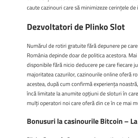
caute cazinouri care să minimizeze cerințele de 
Dezvoltatori de Plinko Slot
Numărul de rotiri gratuite fără depunere pe care 
România depinde doar de politica acestora. Mai 
disponibile fără nicio deducere pe care fiecare j
majoritatea cazurilor, cazinourile online oferă ro
acestea, după cum confirmă experiența noastră, î
încă limitate la anumite opțiuni de sloturi în care p
mulți operatori noi care oferă din ce în ce mai m
Bonusuri la casinourile Bitcoin – La