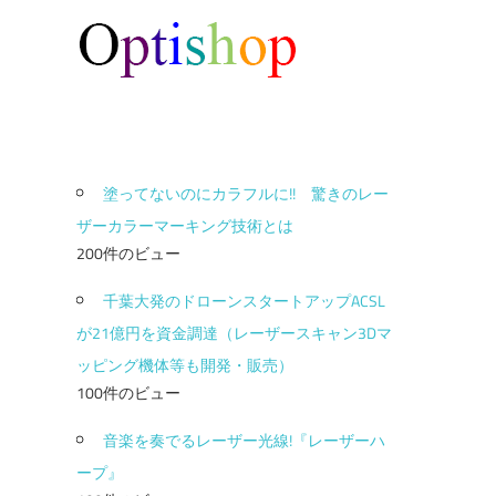
塗ってないのにカラフルに!! 驚きのレー
ザーカラーマーキング技術とは
200件のビュー
千葉大発のドローンスタートアップACSL
が21億円を資金調達（レーザースキャン3Dマ
ッピング機体等も開発・販売）
100件のビュー
音楽を奏でるレーザー光線!『レーザーハ
ープ』