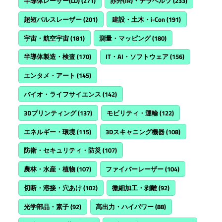
半導体レーザー(LD)
(271)
赤外(IR)・テラヘルツ
(233)
超短パルスレーザー
(201)
建設・土木・i-Con
(191)
宇宙・航空宇宙
(181)
測量・マッピング
(180)
半導体製造・検査
(170)
IT・AI・ソフトウェア
(156)
エンタメ・アート
(145)
バイオ・ライフサイエンス
(142)
3Dプリンティング
(137)
モビリティ・運輸
(122)
エネルギー・環境
(115)
3Dスキャニング機器
(108)
防衛・セキュリティ・防災
(107)
農林・水産・植物
(107)
ファイバーレーザー
(104)
切断・溶接・穴あけ
(102)
微細加工・剥離
(92)
光学部品・素子
(92)
高出力・ハイパワー
(88)