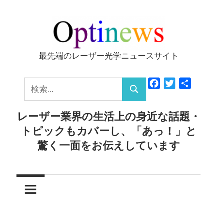
コ
ン
テ
ン
最先端のレーザー光学ニュースサイト
Optinews
ツ
へ
検
Facebook
Twitter
共
ス
検
有
索:
キ
索
レーザー業界の生活上の身近な話題・
ッ
トピックもカバーし、「あっ！」と
プ
驚く一面をお伝えしています