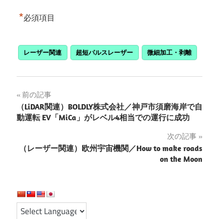
*
必須項目
レーザー関連
超短パルスレーザー
微細加工・剥離
投
前の記事
（LiDAR関連）BOLDLY株式会社／神戸市須磨海岸で自
稿
動運転 EV「MiCa」がレベル4相当での運行に成功
ナ
次の記事
（レーザー関連）欧州宇宙機関／How to make roads
ビ
on the Moon
ゲ
ー
シ