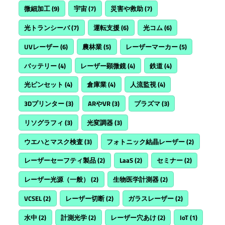
微細加工
(9)
宇宙
(7)
災害や救助
(7)
光トランシーバ
(7)
運転支援
(6)
光コム
(6)
UVレーザー
(6)
農林業
(5)
レーザーマーカー
(5)
バッテリー
(4)
レーザー顕微鏡
(4)
鉄道
(4)
光ピンセット
(4)
倉庫業
(4)
人流監視
(4)
3Dプリンター
(3)
ARやVR
(3)
プラズマ
(3)
リソグラフィ
(3)
光変調器
(3)
ウエハとマスク検査
(3)
フォトニック結晶レーザー
(2)
レーザーセーフティ製品
(2)
LaaS
(2)
セミナー
(2)
レーザー光源（一般）
(2)
生物医学計測器
(2)
VCSEL
(2)
レーザー切断
(2)
ガラスレーザー
(2)
水中
(2)
計測光学
(2)
レーザー穴あけ
(2)
IoT
(1)