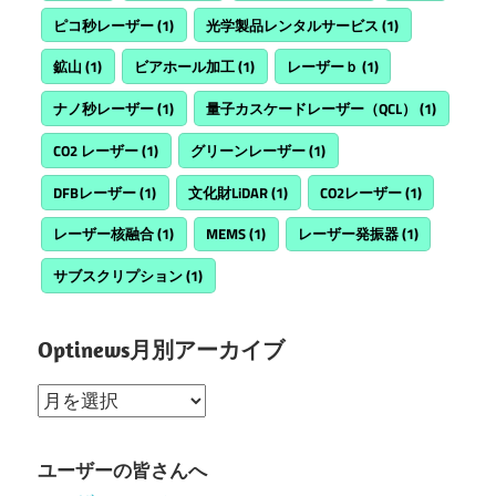
ピコ秒レーザー
(1)
光学製品レンタルサービス
(1)
鉱山
(1)
ビアホール加工
(1)
レーザーｂ
(1)
ナノ秒レーザー
(1)
量子カスケードレーザー（QCL）
(1)
CO2 レーザー
(1)
グリーンレーザー
(1)
DFBレーザー
(1)
文化財LiDAR
(1)
CO2レーザー
(1)
レーザー核融合
(1)
MEMS
(1)
レーザー発振器
(1)
サブスクリプション
(1)
Optinews月別アーカイブ
Optinews
月
別
ユーザーの皆さんへ
ア