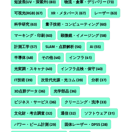
短波長(UV・深紫外)
(83)
物流・倉庫・デリバリー
(73)
可視光(RGB)
(67)
XR・メタバース
(67)
レーザー
(63)
科学研究
(63)
量子技術・コンピューティング
(60)
マーキング・印刷
(60)
顕微鏡・イメージング
(58)
計測工学
(57)
SLAM・点群解析
(56)
AI
(55)
半導体
(48)
その他
(46)
インフラ
(41)
光変調・スキャナ
(40)
インフラ点検・保守
(40)
IT技術
(39)
次世代光源・光コム
(39)
分析
(37)
3D点群データ
(36)
光学部品
(36)
ビジネス・サービス
(36)
クリーニング・洗浄
(33)
文化財・考古調査
(32)
通信
(32)
ソフトウェア
(31)
パワー・ビーム計測
(29)
固体レーザー・DPSS
(28)