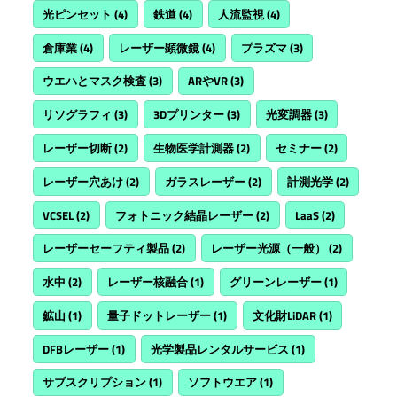
光ピンセット
(4)
鉄道
(4)
人流監視
(4)
倉庫業
(4)
レーザー顕微鏡
(4)
プラズマ
(3)
ウエハとマスク検査
(3)
ARやVR
(3)
リソグラフィ
(3)
3Dプリンター
(3)
光変調器
(3)
レーザー切断
(2)
生物医学計測器
(2)
セミナー
(2)
レーザー穴あけ
(2)
ガラスレーザー
(2)
計測光学
(2)
VCSEL
(2)
フォトニック結晶レーザー
(2)
LaaS
(2)
レーザーセーフティ製品
(2)
レーザー光源（一般）
(2)
水中
(2)
レーザー核融合
(1)
グリーンレーザー
(1)
鉱山
(1)
量子ドットレーザー
(1)
文化財LiDAR
(1)
DFBレーザー
(1)
光学製品レンタルサービス
(1)
サブスクリプション
(1)
ソフトウエア
(1)