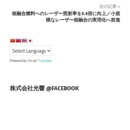
ナ
次の記事
核融合燃料へのレーザー照射率を3.5倍に向上／小規
ビ
模なレーザー核融合の実用化へ前進
ゲ
ー
シ
ョ
Powered by
Translate
ン
株式会社光響 @FACEBOOK