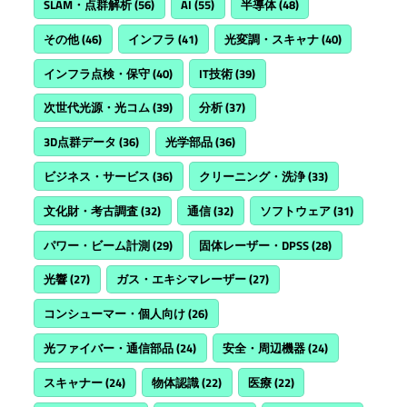
SLAM・点群解析
(56)
AI
(55)
半導体
(48)
その他
(46)
インフラ
(41)
光変調・スキャナ
(40)
インフラ点検・保守
(40)
IT技術
(39)
次世代光源・光コム
(39)
分析
(37)
3D点群データ
(36)
光学部品
(36)
ビジネス・サービス
(36)
クリーニング・洗浄
(33)
文化財・考古調査
(32)
通信
(32)
ソフトウェア
(31)
パワー・ビーム計測
(29)
固体レーザー・DPSS
(28)
光響
(27)
ガス・エキシマレーザー
(27)
コンシューマー・個人向け
(26)
光ファイバー・通信部品
(24)
安全・周辺機器
(24)
スキャナー
(24)
物体認識
(22)
医療
(22)