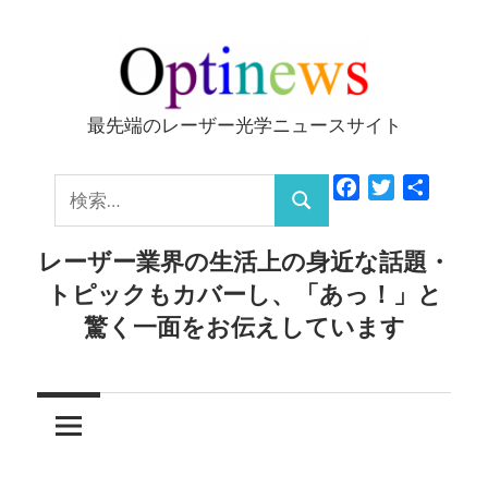
コ
ン
テ
ン
最先端のレーザー光学ニュースサイト
Optinews
ツ
へ
検
Facebook
Twitter
共
ス
検
有
索:
キ
索
レーザー業界の生活上の身近な話題・
ッ
トピックもカバーし、「あっ！」と
プ
驚く一面をお伝えしています