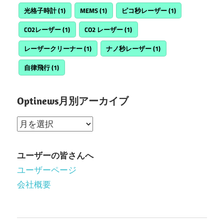
光格子時計
(1)
MEMS
(1)
ピコ秒レーザー
(1)
CO2レーザー
(1)
CO2 レーザー
(1)
レーザークリーナー
(1)
ナノ秒レーザー
(1)
自律飛行
(1)
Optinews月別アーカイブ
Optinews
月
別
ユーザーの皆さんへ
ア
ユーザーページ
ー
会社概要
カ
イ