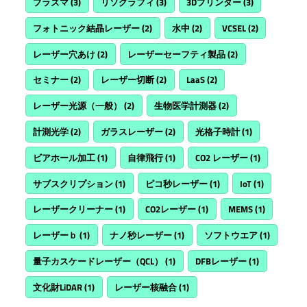
プラズマ
(3)
リソグラフィ
(3)
3Dプリンター
(3)
フォトニック結晶レーザー
(2)
水中
(2)
VCSEL
(2)
レーザー穴あけ
(2)
レーザーセーフティ製品
(2)
セミナー
(2)
レーザー切断
(2)
LaaS
(2)
レーザー光源（一般）
(2)
生物医学計測器
(2)
計測光学
(2)
ガラスレーザー
(2)
光格子時計
(1)
ビアホール加工
(1)
自律飛行
(1)
CO2 レーザー
(1)
サブスクリプション
(1)
ピコ秒レーザー
(1)
IoT
(1)
レーザークリーナー
(1)
CO2レーザー
(1)
MEMS
(1)
レーザーｂ
(1)
ナノ秒レーザー
(1)
ソフトウエア
(1)
量子カスケードレーザー（QCL）
(1)
DFBレーザー
(1)
文化財LiDAR
(1)
レーザー核融合
(1)