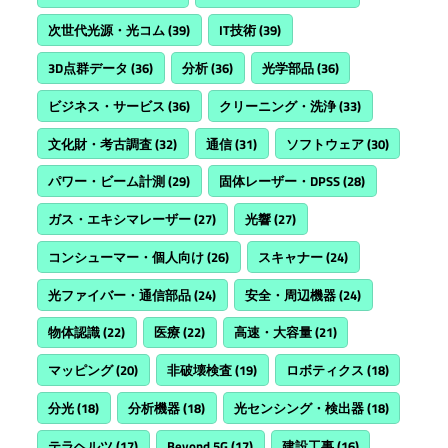
次世代光源・光コム
(39)
IT技術
(39)
3D点群データ
(36)
分析
(36)
光学部品
(36)
ビジネス・サービス
(36)
クリーニング・洗浄
(33)
文化財・考古調査
(32)
通信
(31)
ソフトウェア
(30)
パワー・ビーム計測
(29)
固体レーザー・DPSS
(28)
ガス・エキシマレーザー
(27)
光響
(27)
コンシューマー・個人向け
(26)
スキャナー
(24)
光ファイバー・通信部品
(24)
安全・周辺機器
(24)
物体認識
(22)
医療
(22)
高速・大容量
(21)
マッピング
(20)
非破壊検査
(19)
ロボティクス
(18)
分光
(18)
分析機器
(18)
光センシング・検出器
(18)
テラヘルツ
(17)
Beyond 5G
(17)
建設工事
(16)