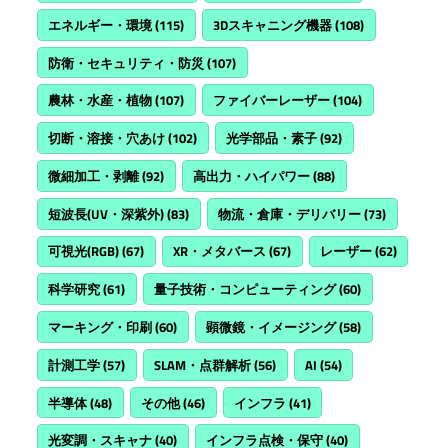
エネルギー・環境
(115)
3Dスキャニング機器
(108)
防衛・セキュリティ・防災
(107)
農林・水産・植物
(107)
ファイバーレーザー
(104)
切断・溶接・穴あけ
(102)
光学部品・素子
(92)
微細加工・剥離
(92)
高出力・ハイパワー
(88)
短波長(UV・深紫外)
(83)
物流・倉庫・デリバリー
(73)
可視光(RGB)
(67)
XR・メタバース
(67)
レーザー
(62)
科学研究
(61)
量子技術・コンピューティング
(60)
マーキング・印刷
(60)
顕微鏡・イメージング
(58)
計測工学
(57)
SLAM・点群解析
(56)
AI
(54)
半導体
(48)
その他
(46)
インフラ
(41)
光変調・スキャナ
(40)
インフラ点検・保守
(40)