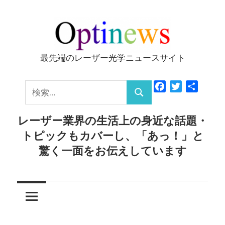
コ
ン
テ
ン
最先端のレーザー光学ニュースサイト
Optinews
ツ
へ
検
Facebook
Twitter
共
ス
検
有
索:
キ
索
レーザー業界の生活上の身近な話題・
ッ
トピックもカバーし、「あっ！」と
プ
驚く一面をお伝えしています