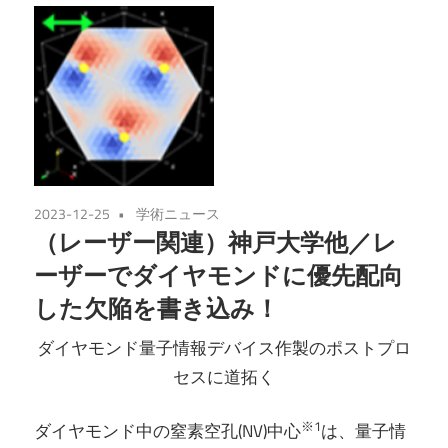
2023-12-25
学術ニュース
（レーザー関連）神戸大学他／レ
ーザーでダイヤモンドに優先配向
した欠陥を書き込み！
ダイヤモンド量子情報デバイス作製のポストプロ
セスに道拓く
※1
ダイヤモンド中の窒素空孔(NV)中心
は、量子情