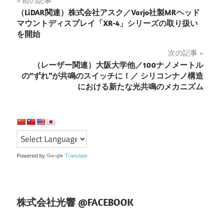
投
前の記事
（LiDAR関連）株式会社アスク／Varjo社製MRヘッド
稿
マウントディスプレイ「XR-4」シリーズの取り扱い
を開始
ナ
次の記事
ビ
（レーザー関連）大阪大学他／100ナノメートル
ゲ
の“ずれ”が共鳴のスイッチに！／ シリコンナノ構造
における新たな光共鳴のメカニズム
ー
シ
ョ
ン
Powered by
Translate
株式会社光響 @FACEBOOK