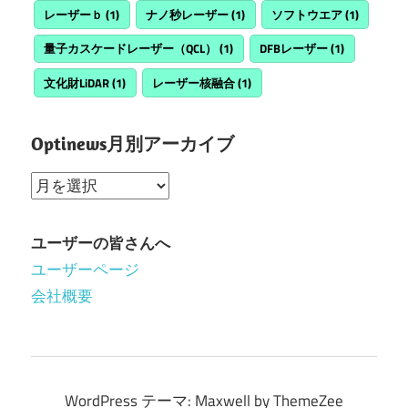
レーザーｂ
(1)
ナノ秒レーザー
(1)
ソフトウエア
(1)
量子カスケードレーザー（QCL）
(1)
DFBレーザー
(1)
文化財LiDAR
(1)
レーザー核融合
(1)
Optinews月別アーカイブ
Optinews
月
別
ユーザーの皆さんへ
ア
ユーザーページ
ー
会社概要
カ
イ
ブ
WordPress テーマ: Maxwell by ThemeZee