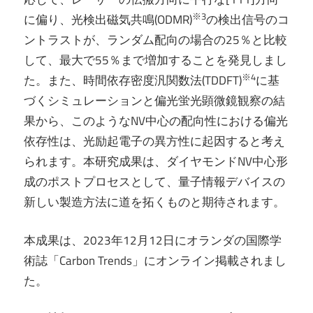
※3
に偏り、光検出磁気共鳴(ODMR)
の検出信号のコ
ントラストが、ランダム配向の場合の25％と比較
して、最大で55％まで増加することを発見しまし
※4
た。また、時間依存密度汎関数法(TDDFT)
に基
づくシミュレーションと偏光蛍光顕微鏡観察の結
果から、このようなNV中心の配向性における偏光
依存性は、光励起電子の異方性に起因すると考え
られます。本研究成果は、ダイヤモンドNV中心形
成のポストプロセスとして、量子情報デバイスの
新しい製造方法に道を拓くものと期待されます。
本成果は、2023年12月12日にオランダの国際学
術誌「Carbon Trends」にオンライン掲載されまし
た。