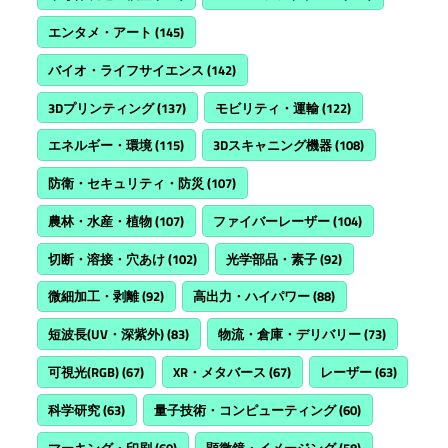
エンタメ・アート
(145)
バイオ・ライフサイエンス
(142)
3Dプリンティング
(137)
モビリティ・運輸
(122)
エネルギー・環境
(115)
3Dスキャニング機器
(108)
防衛・セキュリティ・防災
(107)
農林・水産・植物
(107)
ファイバーレーザー
(104)
切断・溶接・穴あけ
(102)
光学部品・素子
(92)
微細加工・剥離
(92)
高出力・ハイパワー
(88)
短波長(UV・深紫外)
(83)
物流・倉庫・デリバリー
(73)
可視光(RGB)
(67)
XR・メタバース
(67)
レーザー
(63)
科学研究
(63)
量子技術・コンピューティング
(60)
マーキング・印刷
(60)
顕微鏡・イメージング
(58)