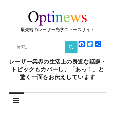
コ
ン
テ
ン
最先端のレーザー光学ニュースサイト
Optinews
ツ
へ
検
Facebook
Twitter
共
ス
検
有
索:
キ
索
レーザー業界の生活上の身近な話題・
ッ
トピックもカバーし、「あっ！」と
プ
驚く一面をお伝えしています