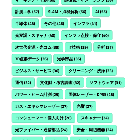
計測工学
(57)
SLAM・点群解析
(56)
AI
(55)
半導体
(48)
その他
(46)
インフラ
(41)
光変調・スキャナ
(40)
インフラ点検・保守
(40)
次世代光源・光コム
(39)
IT技術
(39)
分析
(37)
3D点群データ
(36)
光学部品
(36)
ビジネス・サービス
(36)
クリーニング・洗浄
(33)
通信
(32)
文化財・考古調査
(32)
ソフトウェア
(31)
パワー・ビーム計測
(29)
固体レーザー・DPSS
(28)
ガス・エキシマレーザー
(27)
光響
(27)
コンシューマー・個人向け
(26)
スキャナー
(24)
光ファイバー・通信部品
(24)
安全・周辺機器
(24)