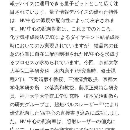
報デバイスに適用できる量子ビットとして広く注
目されています。量子情報デバイスの優れた特性
は、NV中心の濃度や配向性によって左右されま
す。NV 中心の配向制御は、これまでのところ、
化学気相成長法(CVD)によるダイヤモンド結晶成長
時においてのみ実現されていますが、結晶内の任
意の位置に自在に配向制御されたNV中心を形成す
るプロセスが求められています。今回、京都大学
大学院工学研究科 木内康平 (研究当時、修士課
程2年)、下間靖彦准教授、三浦清貴教授、京都大
学化学研究所 水落憲和教授、藤原正規特定研究
員、神戸大学大学院工学研究科 植本光治助教ら
※2
の研究グループは、超短パルスレーザー
により
優先配向したNV中心の直接書き込みに成功しまし
た。NV 中心の配向率は、照射レーザーの偏光に
応じて、レーザーの伝搬方向に平行な[111]方向