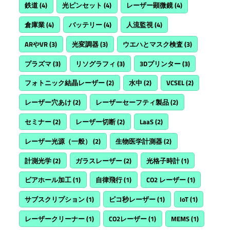
鉄道
(4)
光ピンセット
(4)
レーザー顕微鏡
(4)
倉庫業
(4)
バッテリー
(4)
人流監視
(4)
ARやVR
(3)
光変調器
(3)
ウエハとマスク検査
(3)
プラズマ
(3)
リソグラフィ
(3)
3Dプリンター
(3)
フォトニック結晶レーザー
(2)
水中
(2)
VCSEL
(2)
レーザー穴あけ
(2)
レーザーセーフティ製品
(2)
セミナー
(2)
レーザー切断
(2)
LaaS
(2)
レーザー光源（一般）
(2)
生物医学計測器
(2)
計測光学
(2)
ガラスレーザー
(2)
光格子時計
(1)
ビアホール加工
(1)
自律飛行
(1)
CO2 レーザー
(1)
サブスクリプション
(1)
ピコ秒レーザー
(1)
IoT
(1)
レーザークリーナー
(1)
CO2レーザー
(1)
MEMS
(1)