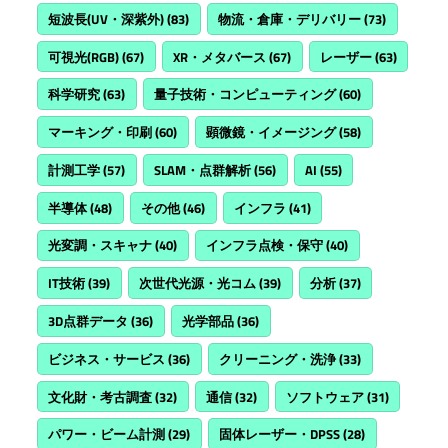
短波長(UV・深紫外)
(83)
物流・倉庫・デリバリー
(73)
可視光(RGB)
(67)
XR・メタバース
(67)
レーザー
(63)
科学研究
(63)
量子技術・コンピューティング
(60)
マーキング・印刷
(60)
顕微鏡・イメージング
(58)
計測工学
(57)
SLAM・点群解析
(56)
AI
(55)
半導体
(48)
その他
(46)
インフラ
(41)
光変調・スキャナ
(40)
インフラ点検・保守
(40)
IT技術
(39)
次世代光源・光コム
(39)
分析
(37)
3D点群データ
(36)
光学部品
(36)
ビジネス・サービス
(36)
クリーニング・洗浄
(33)
文化財・考古調査
(32)
通信
(32)
ソフトウェア
(31)
パワー・ビーム計測
(29)
固体レーザー・DPSS
(28)