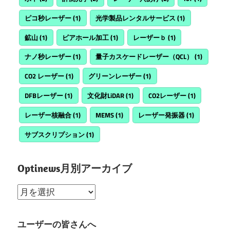
ピコ秒レーザー
(1)
光学製品レンタルサービス
(1)
鉱山
(1)
ビアホール加工
(1)
レーザーｂ
(1)
ナノ秒レーザー
(1)
量子カスケードレーザー（QCL）
(1)
CO2 レーザー
(1)
グリーンレーザー
(1)
DFBレーザー
(1)
文化財LiDAR
(1)
CO2レーザー
(1)
レーザー核融合
(1)
MEMS
(1)
レーザー発振器
(1)
サブスクリプション
(1)
Optinews月別アーカイブ
Optinews
月
別
ユーザーの皆さんへ