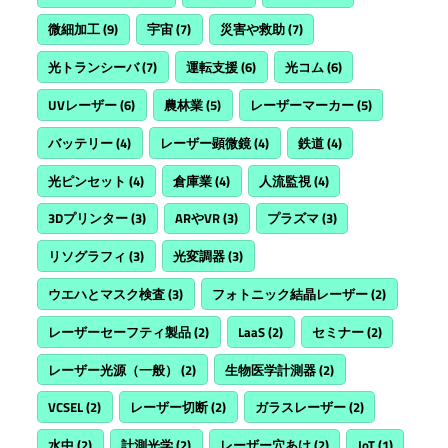
微細加工
(9)
宇宙
(7)
災害や救助
(7)
光トランシーバ
(7)
運転支援
(6)
光コム
(6)
UVレーザー
(6)
農林業
(5)
レーザーマーカー
(5)
バッテリー
(4)
レーザー顕微鏡
(4)
鉄道
(4)
光ピンセット
(4)
倉庫業
(4)
人流監視
(4)
3Dプリンター
(3)
ARやVR
(3)
プラズマ
(3)
リソグラフィ
(3)
光変調器
(3)
ウエハとマスク検査
(3)
フォトニック結晶レーザー
(2)
レーザーセーフティ製品
(2)
LaaS
(2)
セミナー
(2)
レーザー光源（一般）
(2)
生物医学計測器
(2)
VCSEL
(2)
レーザー切断
(2)
ガラスレーザー
(2)
水中
(2)
計測光学
(2)
レーザー穴あけ
(2)
IoT
(1)