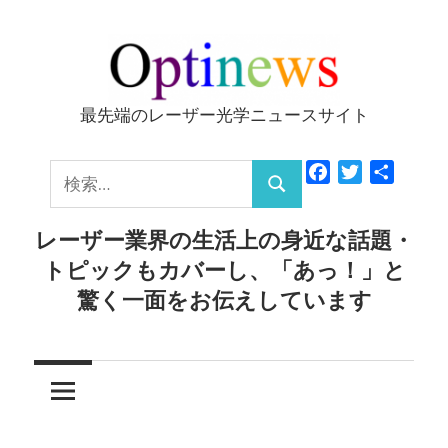
コ
ン
テ
ン
最先端のレーザー光学ニュースサイト
Optinews
ツ
へ
検
Facebook
Twitter
共
ス
検
有
索:
キ
索
レーザー業界の生活上の身近な話題・
ッ
トピックもカバーし、「あっ！」と
プ
驚く一面をお伝えしています