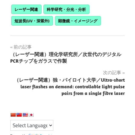
レーザー関連
科学研究・分光・分析
短波長(UV・深紫外)
顕微鏡・イメージング
投
前の記事
（レーザー関連）理化学研究所／次世代のデジタル
稿
PCRチップをガラスで作製
ナ
次の記事
（レーザー関連）独・バイロイト大学／Ultra-short
ビ
laser flashes on demand: controllable light pulse
ゲ
pairs from a single fibre laser
ー
シ
ョ