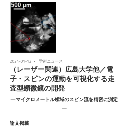
2024-01-12
学術ニュース
（レーザー関連）広島大学他／電
子・スピンの運動を可視化する走
査型顕微鏡の開発
—マイクロメートル領域のスピン流を精密に測定
—
論文掲載