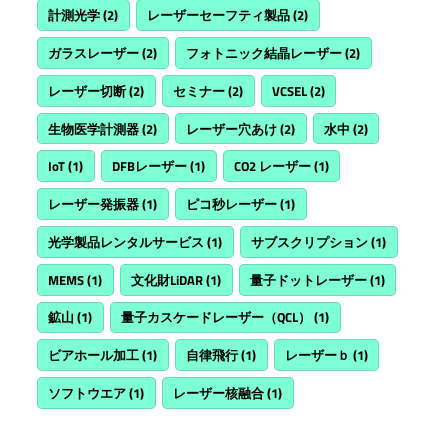
計測光学
(2)
レーザーセーフティ製品
(2)
ガラスレーザー
(2)
フォトニック結晶レーザー
(2)
レーザー切断
(2)
セミナー
(2)
VCSEL
(2)
生物医学計測器
(2)
レーザー穴あけ
(2)
水中
(2)
IoT
(1)
DFBレーザー
(1)
CO2 レーザー
(1)
レーザー発振器
(1)
ピコ秒レーザー
(1)
光学製品レンタルサービス
(1)
サブスクリプション
(1)
MEMS
(1)
文化財LiDAR
(1)
量子ドットレーザー
(1)
鉱山
(1)
量子カスケードレーザー（QCL）
(1)
ビアホール加工
(1)
自律飛行
(1)
レーザーｂ
(1)
ソフトウエア
(1)
レーザー核融合
(1)