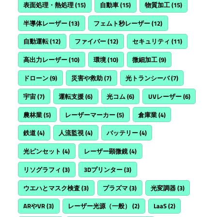
表面処理・熱処理
(15)
自動車
(15)
物質加工
(15)
半導体レーザー
(13)
フェムト秒レーザー
(12)
自動運転
(12)
ファイバー
(12)
セキュリティ
(11)
高出力レーザー
(10)
環境
(10)
微細加工
(9)
ドローン
(9)
災害や救助
(7)
光トランシーバ
(7)
宇宙
(7)
運転支援
(6)
光コム
(6)
UVレーザー
(6)
農林業
(5)
レーザーマーカー
(5)
倉庫業
(4)
鉄道
(4)
人流監視
(4)
バッテリー
(4)
光ピンセット
(4)
レーザー顕微鏡
(4)
リソグラフィ
(3)
3Dプリンター
(3)
ウエハとマスク検査
(3)
プラズマ
(3)
光変調器
(3)
ARやVR
(3)
レーザー光源（一般）
(2)
LaaS
(2)