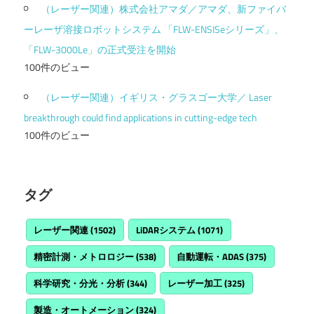
（レーザー関連）株式会社アマダ／アマダ、新ファイバ
ーレーザ溶接ロボットシステム 「FLW-ENSISeシリーズ」、
「FLW-3000Le」の正式受注を開始
100件のビュー
（レーザー関連）イギリス・グラスゴー大学／ Laser
breakthrough could find applications in cutting-edge tech
100件のビュー
タグ
レーザー関連
(1502)
LiDARシステム
(1071)
精密計測・メトロロジー
(538)
自動運転・ADAS
(375)
科学研究・分光・分析
(344)
レーザー加工
(325)
製造・オートメーション
(324)