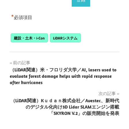
*
必須項目
建設・土木・i-Con
LiDARシステム
投
前の記事
（LiDAR関連）米・フロリダ大学／AI, lasers used to
稿
evaluate forest damage helps with rapid response
after hurricanes
ナ
次の記事
ビ
（LiDAR関連）Kｕｄａｎ株式会社／Avestec、新時代
ゲ
のデジタル化向け3D Lidar SLAMエンジン搭載
「SKYRON V.2」の販売開始を発表
ー