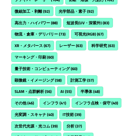
微細加工・剥離
(92)
光学部品・素子
(92)
高出力・ハイパワー
(88)
短波長(UV・深紫外)
(83)
物流・倉庫・デリバリー
(73)
可視光(RGB)
(67)
XR・メタバース
(67)
レーザー
(63)
科学研究
(63)
マーキング・印刷
(60)
量子技術・コンピューティング
(60)
顕微鏡・イメージング
(58)
計測工学
(57)
SLAM・点群解析
(56)
AI
(55)
半導体
(48)
その他
(46)
インフラ
(41)
インフラ点検・保守
(40)
光変調・スキャナ
(40)
IT技術
(39)
次世代光源・光コム
(39)
分析
(37)