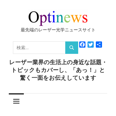
コ
ン
テ
ン
最先端のレーザー光学ニュースサイト
Optinews
ツ
へ
検
Facebook
Twitter
共
ス
検
有
索:
キ
索
レーザー業界の生活上の身近な話題・
ッ
トピックもカバーし、「あっ！」と
プ
驚く一面をお伝えしています