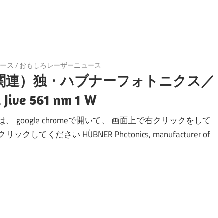
ース
/
おもしろレーザーニュース
関連）独・ハブナーフォトニクス／
 Jive 561 nm 1 W
 google chromeで開いて、 画面上で右クリックをして
てください HÜBNER Photonics, manufacturer of