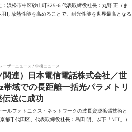
本社：浜松市中区砂山町325-6 代表取締役社長：丸野 正（ま
応用し放熱性能を高めることで、耐光性能を世界最高となる
レーザーニュース
/
学術ニュース
ツ関連）日本電信電話株式会社／世
1THz帯域での長距離一括光パラメトリ
継伝送に成功
けるオールフォトニクス・ネットワークの波長資源拡張技術と
都千代田区、代表取締役社長：島田 明、以下「NTT」）