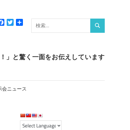
検
Facebook
Twitter
共
検
有
索:
索
っ！」と驚く一面をお伝えしています
示会ニュース