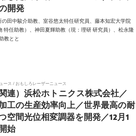
の開発
所の田中駿介助教、室谷悠太特任研究員、藤本知宏大学院
理物 特任助教）、神田夏輝助教（現：理研 研究員）、松永隆
助教とと
ュース
/
おもしろレーザーニュース
関連）浜松ホトニクス株式会社／
加工の生産効率向上／世界最高の耐
つ空間光位相変調器を開発／12月1
開始