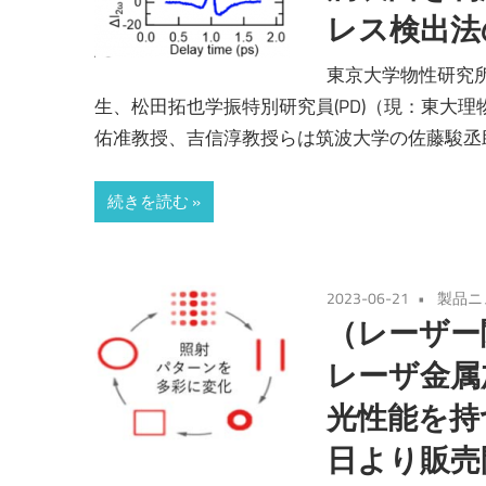
レス検出法
東京大学物性研究
生、松田拓也学振特別研究員(PD)（現：東大
佑准教授、吉信淳教授らは筑波大学の佐藤駿丞
続きを読む
2023-06-21
製品ニ
（レーザー
レーザ金属
光性能を持
日より販売