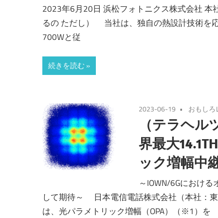
2023年6月20日 浜松フォトニクス株式会社 
るの ただし） 当社は、独自の熱設計技術を
700Wと従
続きを読む
2023-06-19
おもしろ
（テラヘル
界最大14.
ック増幅中
～IOWN/6Gにお
して期待～ 日本電信電話株式会社（本社：東京
は、光パラメトリック増幅（OPA）（※1）を