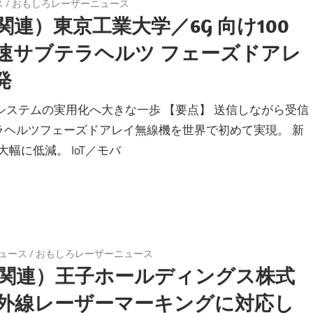
ス
/
おもしろレーザーニュース
連）東京工業大学／6G 向け100
高速サブテラヘルツ フェーズドアレ
発
システムの実用化へ大きな一歩 【要点】 送信しながら受信
ラヘルツフェーズドアレイ無線機を世界で初めて実現。 新
幅に低減。 IoT／モバ
ュース
/
おもしろレーザーニュース
関連）王子ホールディングス株式
外線レーザーマーキングに対応し