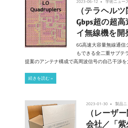
2023-06-12
学術ニュー
（テラヘルツ関
Gbps超の超
イ無線機を開
6G高速大容量無線通信
もできる全二重サブテ
提案のアンテナ構成で高周波信号の自己干渉を大
続きを読む
2023-01-30
製品ニ
（レーザー
会社／「紫