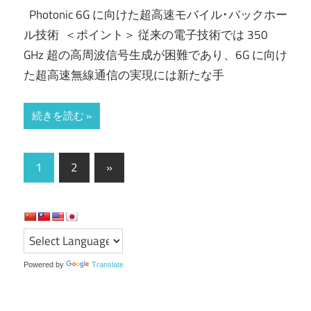
Photonic 6G に向けた超高速モバイル･バックホー
ル技術 ＜ポイント＞ 従来の電子技術では 350
GHz 超の高周波信号生成が困難であり、6G に向け
た超高速無線通信の実現には新たな手
続きを読む
投
次
1
2
»
の
稿
記
の
事
ペ
ー
Powered by
Translate
ジ