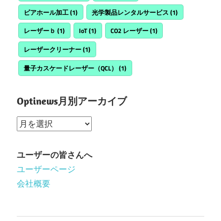
ビアホール加工
(1)
光学製品レンタルサービス
(1)
レーザーｂ
(1)
IoT
(1)
CO2 レーザー
(1)
レーザークリーナー
(1)
量子カスケードレーザー（QCL）
(1)
Optinews月別アーカイブ
Optinews
月
別
ユーザーの皆さんへ
ア
ユーザーページ
ー
会社概要
カ
イ