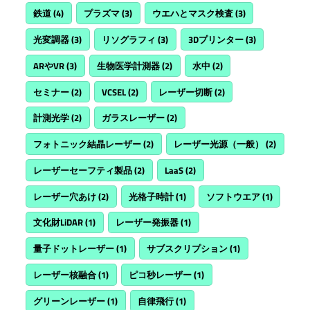
鉄道
(4)
プラズマ
(3)
ウエハとマスク検査
(3)
光変調器
(3)
リソグラフィ
(3)
3Dプリンター
(3)
ARやVR
(3)
生物医学計測器
(2)
水中
(2)
セミナー
(2)
VCSEL
(2)
レーザー切断
(2)
計測光学
(2)
ガラスレーザー
(2)
フォトニック結晶レーザー
(2)
レーザー光源（一般）
(2)
レーザーセーフティ製品
(2)
LaaS
(2)
レーザー穴あけ
(2)
光格子時計
(1)
ソフトウエア
(1)
文化財LiDAR
(1)
レーザー発振器
(1)
量子ドットレーザー
(1)
サブスクリプション
(1)
レーザー核融合
(1)
ピコ秒レーザー
(1)
グリーンレーザー
(1)
自律飛行
(1)