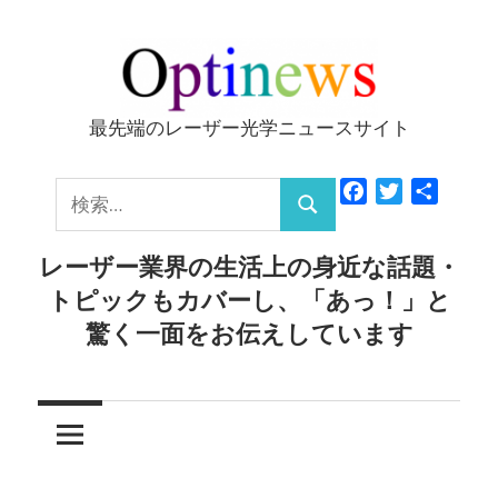
コ
ン
テ
ン
最先端のレーザー光学ニュースサイト
Optinews
ツ
へ
検
Facebook
Twitter
共
ス
検
有
索:
キ
索
レーザー業界の生活上の身近な話題・
ッ
トピックもカバーし、「あっ！」と
プ
驚く一面をお伝えしています