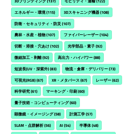
3Dプリンティング
(137)
モビリティ・運輸
(122)
エネルギー・環境
(115)
3Dスキャニング機器
(108)
防衛・セキュリティ・防災
(107)
農林・水産・植物
(107)
ファイバーレーザー
(104)
切断・溶接・穴あけ
(102)
光学部品・素子
(92)
微細加工・剥離
(92)
高出力・ハイパワー
(88)
短波長(UV・深紫外)
(83)
物流・倉庫・デリバリー
(73)
可視光(RGB)
(67)
XR・メタバース
(67)
レーザー
(62)
科学研究
(61)
マーキング・印刷
(60)
量子技術・コンピューティング
(60)
顕微鏡・イメージング
(58)
計測工学
(57)
SLAM・点群解析
(56)
AI
(54)
半導体
(48)