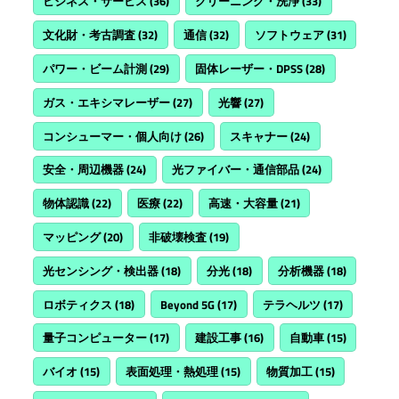
ビジネス・サービス
(36)
クリーニング・洗浄
(33)
文化財・考古調査
(32)
通信
(32)
ソフトウェア
(31)
パワー・ビーム計測
(29)
固体レーザー・DPSS
(28)
ガス・エキシマレーザー
(27)
光響
(27)
コンシューマー・個人向け
(26)
スキャナー
(24)
安全・周辺機器
(24)
光ファイバー・通信部品
(24)
物体認識
(22)
医療
(22)
高速・大容量
(21)
マッピング
(20)
非破壊検査
(19)
光センシング・検出器
(18)
分光
(18)
分析機器
(18)
ロボティクス
(18)
Beyond 5G
(17)
テラヘルツ
(17)
量子コンピューター
(17)
建設工事
(16)
自動車
(15)
バイオ
(15)
表面処理・熱処理
(15)
物質加工
(15)