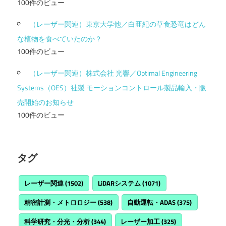
100件のビュー
（レーザー関連）東京大学他／白亜紀の草食恐竜はどん
な植物を食べていたのか？
100件のビュー
（レーザー関連）株式会社 光響／Optimal Engineering
Systems（OES）社製 モーションコントロール製品輸入・販
売開始のお知らせ
100件のビュー
タグ
レーザー関連
(1502)
LiDARシステム
(1071)
精密計測・メトロロジー
(538)
自動運転・ADAS
(375)
科学研究・分光・分析
(344)
レーザー加工
(325)