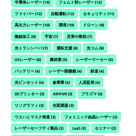
半導体レーザー
(13)
フェムト秒レーザー
(12)
ファイバー
(12)
自動運転
(12)
セキュリティ
(11)
高出力レーザー
(10)
環境
(10)
ドローン
(9)
微細加工
(9)
宇宙
(7)
災害や救助
(7)
光トランシーバ
(7)
運転支援
(6)
光コム
(6)
UVレーザー
(6)
農林業
(5)
レーザーマーカー
(5)
バッテリー
(4)
レーザー顕微鏡
(4)
鉄道
(4)
光ピンセット
(4)
倉庫業
(4)
人流監視
(4)
3Dプリンター
(3)
ARやVR
(3)
プラズマ
(3)
リソグラフィ
(3)
光変調器
(3)
ウエハとマスク検査
(3)
フォトニック結晶レーザー
(2)
レーザーセーフティ製品
(2)
LaaS
(2)
セミナー
(2)