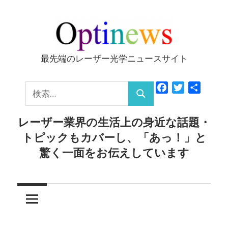
コ
ン
テ
ン
最先端のレーザー光学ニュースサイト
Optinews
ツ
へ
検
Facebook
Twitter
共
ス
検
有
索:
キ
索
レーザー業界の生活上の身近な話題・
ッ
トピックもカバーし、「あっ！」と
プ
驚く一面をお伝えしています