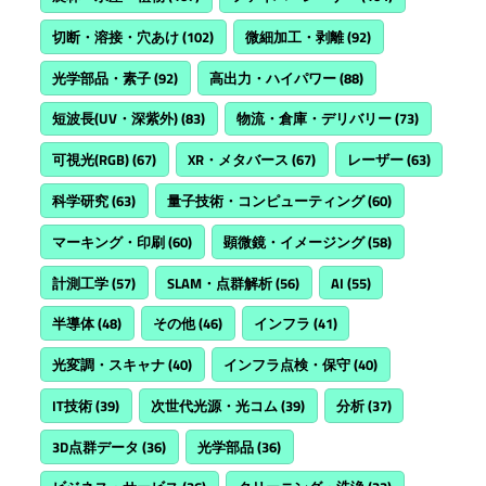
切断・溶接・穴あけ
(102)
微細加工・剥離
(92)
光学部品・素子
(92)
高出力・ハイパワー
(88)
短波長(UV・深紫外)
(83)
物流・倉庫・デリバリー
(73)
可視光(RGB)
(67)
XR・メタバース
(67)
レーザー
(63)
科学研究
(63)
量子技術・コンピューティング
(60)
マーキング・印刷
(60)
顕微鏡・イメージング
(58)
計測工学
(57)
SLAM・点群解析
(56)
AI
(55)
半導体
(48)
その他
(46)
インフラ
(41)
光変調・スキャナ
(40)
インフラ点検・保守
(40)
IT技術
(39)
次世代光源・光コム
(39)
分析
(37)
3D点群データ
(36)
光学部品
(36)