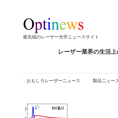
コ
ン
テ
Opti
ン
ツ
最先端のレーザー光学ニュースサイト
へ
ス
レーザー業界の生活上
キ
ッ
プ
おもしろレーザーニュース
製品ニュー