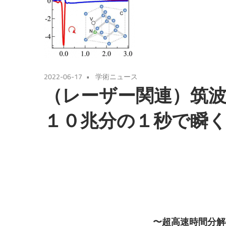
2022-06-17
学術ニュース
（レーザー関連）筑
１０兆分の１秒で瞬
〜超高速時間分解