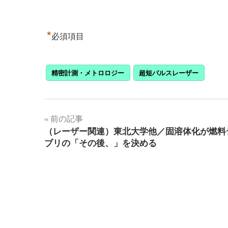
*
必須項目
精密計測・メトロロジー
超短パルスレーザー
投
前の記事
（レーザー関連）東北大学他／固溶体化が燃料
稿
ブリの「その後、」を決める
ナ
ビ
ゲ
ー