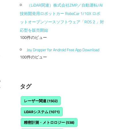
（LiDAR関連）株式会社ZMP／自動運転/AI
技術開発用ロボットカー RoboCar 1/10X ロボ
ットオープンソースソフトウェア「ROS２」対
応型を販売開始
100件のビュー
Joy Dropper for Android Free App Download
100件のビュー
リ
の
タグ
発
レーザー関連
(1502)
LiDARシステム
(1071)
精密計測・メトロロジー
(538)