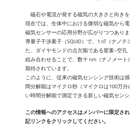
磁石や電流が発する磁気の大きさと向きを
現在では、生体中における微弱な磁気から電
磁気センサーの応用分野が広がりつつありま
導量子干渉素子（SQUID）で、1 nT（ナ
た、ダイヤモンドの点欠陥である窒素−空孔（
組み合わせることで、数十 nm（ナノメー
期待されています。
このように、従来の磁気センシング技術は感
間分解能はマイクロ秒（マイクロは100万
い時間分解能で測定できる新しい磁気センシ
この情報へのアクセスはメンバーに限定され
記リンクをクリックしてください。