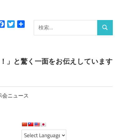
検
Facebook
Twitter
共
検
有
索:
索
っ！」と驚く一面をお伝えしています
示会ニュース