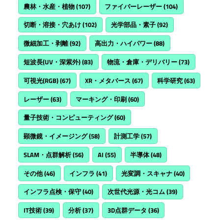
農林・水産・植物
(107)
ファイバーレーザー
(104)
切断・溶接・穴あけ
(102)
光学部品・素子
(92)
微細加工・剥離
(92)
高出力・ハイパワー
(88)
短波長(UV・深紫外)
(83)
物流・倉庫・デリバリー
(73)
可視光(RGB)
(67)
XR・メタバース
(67)
科学研究
(63)
レーザー
(63)
マーキング・印刷
(60)
量子技術・コンピューティング
(60)
顕微鏡・イメージング
(58)
計測工学
(57)
SLAM・点群解析
(56)
AI
(55)
半導体
(48)
その他
(46)
インフラ
(41)
光変調・スキャナ
(40)
インフラ点検・保守
(40)
次世代光源・光コム
(39)
IT技術
(39)
分析
(37)
3D点群データ
(36)