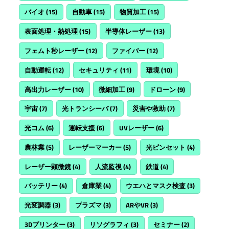
バイオ
(15)
自動車
(15)
物質加工
(15)
表面処理・熱処理
(15)
半導体レーザー
(13)
フェムト秒レーザー
(12)
ファイバー
(12)
自動運転
(12)
セキュリティ
(11)
環境
(10)
高出力レーザー
(10)
微細加工
(9)
ドローン
(9)
宇宙
(7)
光トランシーバ
(7)
災害や救助
(7)
光コム
(6)
運転支援
(6)
UVレーザー
(6)
農林業
(5)
レーザーマーカー
(5)
光ピンセット
(4)
レーザー顕微鏡
(4)
人流監視
(4)
鉄道
(4)
バッテリー
(4)
倉庫業
(4)
ウエハとマスク検査
(3)
光変調器
(3)
プラズマ
(3)
ARやVR
(3)
3Dプリンター
(3)
リソグラフィ
(3)
セミナー
(2)