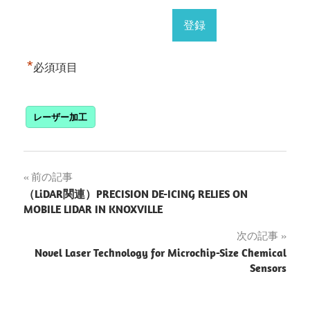
*
必須項目
レーザー加工
投
前の記事
（LiDAR関連）PRECISION DE-ICING RELIES ON
稿
MOBILE LIDAR IN KNOXVILLE
ナ
次の記事
Novel Laser Technology for Microchip-Size Chemical
ビ
Sensors
ゲ