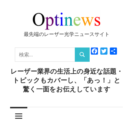
コ
ン
テ
ン
最先端のレーザー光学ニュースサイト
Optinews
ツ
へ
検
Facebook
Twitter
共
ス
検
有
索:
キ
索
レーザー業界の生活上の身近な話題・
ッ
トピックもカバーし、「あっ！」と
プ
驚く一面をお伝えしています