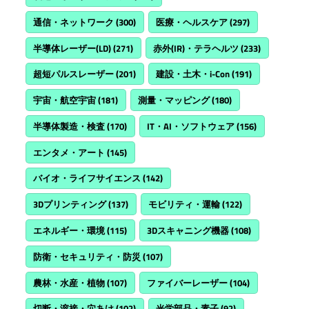
通信・ネットワーク
(300)
医療・ヘルスケア
(297)
半導体レーザー(LD)
(271)
赤外(IR)・テラヘルツ
(233)
超短パルスレーザー
(201)
建設・土木・i-Con
(191)
宇宙・航空宇宙
(181)
測量・マッピング
(180)
半導体製造・検査
(170)
IT・AI・ソフトウェア
(156)
エンタメ・アート
(145)
バイオ・ライフサイエンス
(142)
3Dプリンティング
(137)
モビリティ・運輸
(122)
エネルギー・環境
(115)
3Dスキャニング機器
(108)
防衛・セキュリティ・防災
(107)
農林・水産・植物
(107)
ファイバーレーザー
(104)
切断・溶接・穴あけ
(102)
光学部品・素子
(92)