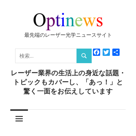
コ
ン
テ
ン
最先端のレーザー光学ニュースサイト
Optinews
ツ
へ
検
Facebook
Twitter
共
ス
検
有
索:
キ
索
レーザー業界の生活上の身近な話題・
ッ
トピックもカバーし、「あっ！」と
プ
驚く一面をお伝えしています