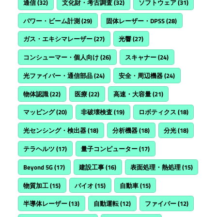
通信
(32)
文化財・考古調査
(32)
ソフトウェア
(31)
パワー・ビーム計測
(29)
固体レーザー・DPSS
(28)
ガス・エキシマレーザー
(27)
光響
(27)
コンシューマー・個人向け
(26)
スキャナー
(24)
光ファイバー・通信部品
(24)
安全・周辺機器
(24)
物体認識
(22)
医療
(22)
高速・大容量
(21)
マッピング
(20)
非破壊検査
(19)
ロボティクス
(18)
光センシング・検出器
(18)
分析機器
(18)
分光
(18)
テラヘルツ
(17)
量子コンピューター
(17)
Beyond 5G
(17)
建設工事
(16)
表面処理・熱処理
(15)
物質加工
(15)
バイオ
(15)
自動車
(15)
半導体レーザー
(13)
自動運転
(12)
ファイバー
(12)