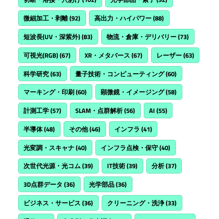
微細加工・剥離
(92)
高出力・ハイパワー
(88)
短波長(UV・深紫外)
(83)
物流・倉庫・デリバリー
(73)
可視光(RGB)
(67)
XR・メタバース
(67)
レーザー
(63)
科学研究
(63)
量子技術・コンピューティング
(60)
マーキング・印刷
(60)
顕微鏡・イメージング
(58)
計測工学
(57)
SLAM・点群解析
(56)
AI
(55)
半導体
(48)
その他
(46)
インフラ
(41)
光変調・スキャナ
(40)
インフラ点検・保守
(40)
次世代光源・光コム
(39)
IT技術
(39)
分析
(37)
3D点群データ
(36)
光学部品
(36)
ビジネス・サービス
(36)
クリーニング・洗浄
(33)