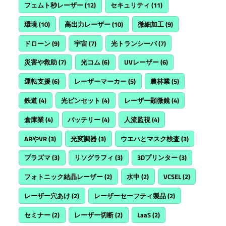
フェムト秒レーザー
(12)
セキュリティ
(11)
環境
(10)
高出力レーザー
(10)
微細加工
(9)
ドローン
(9)
宇宙
(7)
光トランシーバ
(7)
災害や救助
(7)
光コム
(6)
UVレーザー
(6)
運転支援
(6)
レーザーマーカー
(5)
農林業
(5)
鉄道
(4)
光ピンセット
(4)
レーザー顕微鏡
(4)
倉庫業
(4)
バッテリー
(4)
人流監視
(4)
ARやVR
(3)
光変調器
(3)
ウエハとマスク検査
(3)
プラズマ
(3)
リソグラフィ
(3)
3Dプリンター
(3)
フォトニック結晶レーザー
(2)
水中
(2)
VCSEL
(2)
レーザー穴あけ
(2)
レーザーセーフティ製品
(2)
セミナー
(2)
レーザー切断
(2)
LaaS
(2)