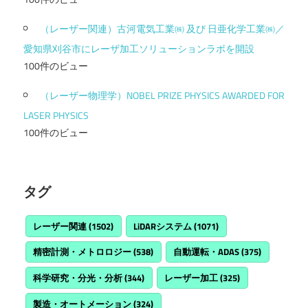
（レーザー関連）古河電気工業㈱ 及び 日亜化学工業㈱／
愛知県刈谷市にレーザ加工ソリューションラボを開設
100件のビュー
（レーザー物理学）NOBEL PRIZE PHYSICS AWARDED FOR
LASER PHYSICS
100件のビュー
タグ
レーザー関連
(1502)
LiDARシステム
(1071)
精密計測・メトロロジー
(538)
自動運転・ADAS
(375)
科学研究・分光・分析
(344)
レーザー加工
(325)
製造・オートメーション
(324)