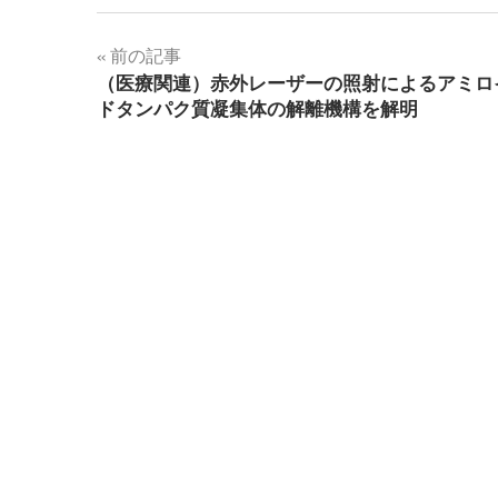
投
前の記事
（医療関連）赤外レーザーの照射によるアミロ
稿
ドタンパク質凝集体の解離機構を解明
ナ
ビ
ゲ
ー
シ
ョ
ン