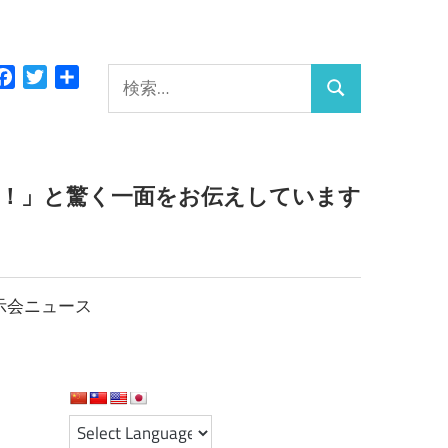
検
Facebook
Twitter
共
検
有
索:
索
っ！」と驚く一面をお伝えしています
示会ニュース