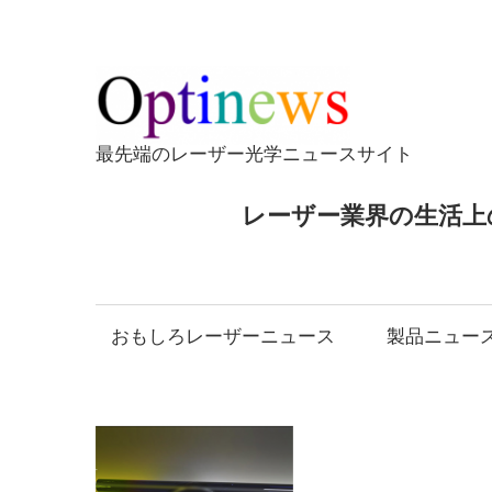
コ
ン
テ
Opti
ン
ツ
最先端のレーザー光学ニュースサイト
へ
ス
レーザー業界の生活上
キ
ッ
プ
おもしろレーザーニュース
製品ニュー