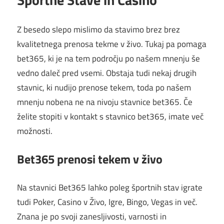
Z besedo slepo mislimo da stavimo brez brez
kvalitetnega prenosa tekme v živo. Tukaj pa pomaga
bet365, ki je na tem področju po našem mnenju še
vedno daleč pred vsemi. Obstaja tudi nekaj drugih
stavnic, ki nudijo prenose tekem, toda po našem
mnenju nobena ne na nivoju stavnice bet365. Če
želite stopiti v kontakt s stavnico bet365, imate več
možnosti.
Bet365 prenosi tekem v živo
Na stavnici Bet365 lahko poleg športnih stav igrate
tudi Poker, Casino v Živo, Igre, Bingo, Vegas in več.
Znana je po svoji zanesljivosti, varnosti in