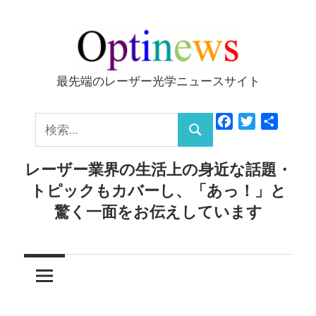
コ
ン
テ
ン
最先端のレーザー光学ニュースサイト
Optinews
ツ
へ
検
Facebook
Twitter
共
ス
検
有
索:
キ
索
レーザー業界の生活上の身近な話題・
ッ
トピックもカバーし、「あっ！」と
プ
驚く一面をお伝えしています