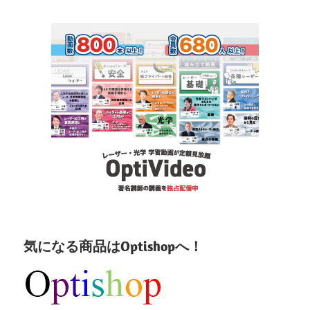
気になる商品はOptishopへ！