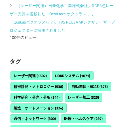
（レーザー関連）日亜化学工業株式会社／RGB3色レー
ザー光源を搭載した「OctoLas™(オクトラス)」、
「QuaLas™(クオラス)」が、TVS REGZA 4Kレグザレーザープ
ロジェクターに採用されました
100件のビュー
タグ
レーザー関連
(1502)
LiDARシステム
(1071)
精密計測・メトロロジー
(538)
自動運転・ADAS
(375)
科学研究・分光・分析
(344)
レーザー加工
(325)
製造・オートメーション
(324)
通信・ネットワーク
(300)
医療・ヘルスケア
(297)