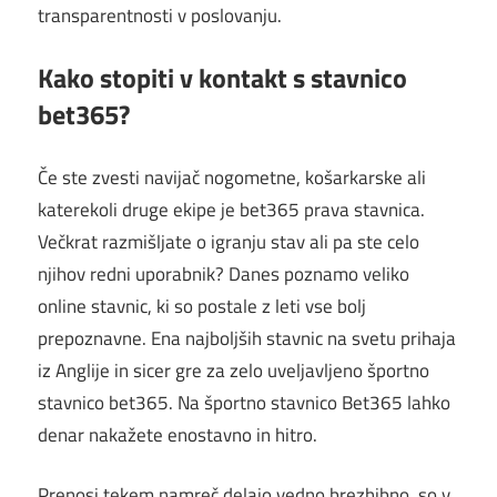
transparentnosti v poslovanju.
Kako stopiti v kontakt s stavnico
bet365?
Če ste zvesti navijač nogometne, košarkarske ali
katerekoli druge ekipe je bet365 prava stavnica.
Večkrat razmišljate o igranju stav ali pa ste celo
njihov redni uporabnik? Danes poznamo veliko
online stavnic, ki so postale z leti vse bolj
prepoznavne. Ena najboljših stavnic na svetu prihaja
iz Anglije in sicer gre za zelo uveljavljeno športno
stavnico bet365. Na športno stavnico Bet365 lahko
denar nakažete enostavno in hitro.
Prenosi tekem namreč delajo vedno brezhibno, so v