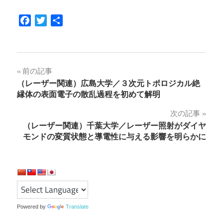
Facebook
Twitter
共
有
投
前の記事
（レーザー関連）広島大学／３次元トポロジカル絶
稿
縁体の表面電子の散乱過程を初めて解明
ナ
次の記事
（レーザー関連）千葉大学／レーザー照射がダイヤ
ビ
モンドの変質状態と導電性に与える影響を明らかに
ゲ
ー
シ
ョ
Powered by
Translate